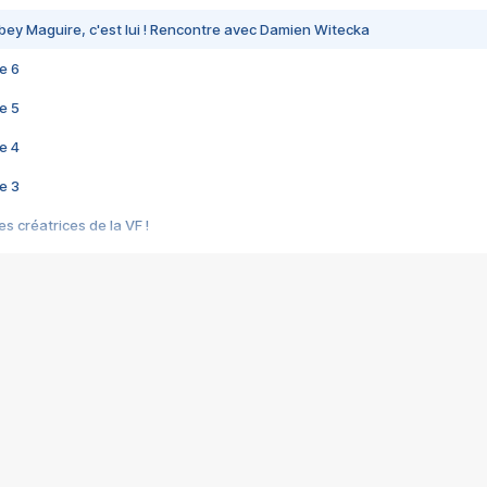
bey Maguire, c'est lui ! Rencontre avec Damien Witecka
e 6
e 5
e 4
e 3
s créatrices de la VF !
e 2
e 1
e Mektoub My Love arrive enfin ! Rencontre avec Shaïn Boumedine et Sal
i : après Toni en famille
elle réalise le bouleversant Dites lui que je l'aime
ais ! Rencontre autour de Vie privée de Rebecca Zlotowski