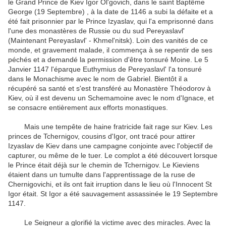
le Grand Prince de Kiev Igor Ol'govich, dans le saint Baptême
George (19 Septembre) , à la date de 1146 a subi la défaite et a
été fait prisonnier par le Prince Izyaslav, qui l'a emprisonné dans
l'une des
monastères de Russie ou du sud Pereyaslavl'
(Maintenant Pereyaslavl' - Khmel'nitsk).
Loin des vanités de ce
monde, et gravement malade, il commença à se repentir de ses
péchés et a demandé la permission d'être tonsuré Moine.
Le 5
Janvier 1147 l'éparque Euthymius de Pereyaslavl' l'a tonsuré
dans le Monachisme avec le nom de Gabriel.
Bientôt il a
récupéré sa santé et s'est transféré au Monastère Théodorov à
Kiev, où il est devenu un Schemamoine avec le nom d'Ignace, et
se consacre entièrement aux efforts monastiques.
Mais une tempête de haine fratricide fait rage sur Kiev.
Les
princes de Tchernigov, cousins ​​d'Igor, ont tracé pour attirer
Izyaslav de Kiev dans une campagne conjointe avec l'objectif de
capturer, ou même de le tuer.
Le complot a été découvert lorsque
le Prince était déjà sur le chemin de Tchernigov.
Le Kieviens
étaient dans un tumulte dans l'apprentissage de la ruse de
Chernigovichi, et ils ont fait irruption dans le lieu où l'Innocent St
Igor était.
St Igor a été sauvagement assassinée le 19 Septembre
1147.
Le Seigneur a glorifié la victime avec des miracles.
Avec la