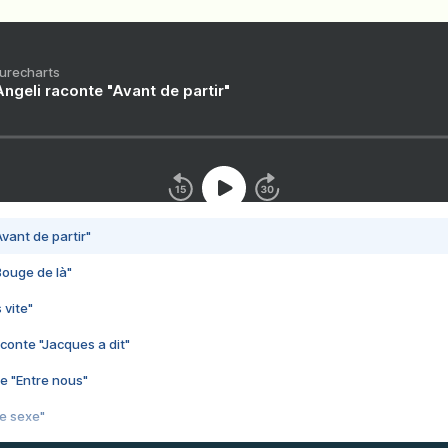
Purecharts
ngeli raconte "Avant de partir"
vant de partir"
Bouge de là"
 vite"
conte "Jacques a dit"
e "Entre nous"
3e sexe"