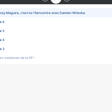
bey Maguire, c'est lui ! Rencontre avec Damien Witecka
e 6
e 5
e 4
e 3
s créatrices de la VF !
e 2
e 1
e Mektoub My Love arrive enfin ! Rencontre avec Shaïn Boumedine et Sal
i : après Toni en famille
elle réalise le bouleversant Dites lui que je l'aime
ais ! Rencontre autour de Vie privée de Rebecca Zlotowski