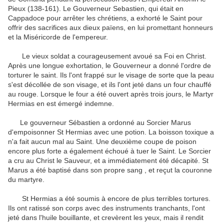
Pieux (138-161).
Le Gouverneur Sebastien, qui était en
Cappadoce pour arrêter les chrétiens, a exhorté le Saint pour
offrir des sacrifices aux dieux païens, en lui promettant honneurs
et la Miséricorde de l'empereur.
Le vieux soldat a courageusement avoué sa Foi en Christ.
Après une longue exhortation, le Gouverneur a donné l'ordre de
torturer le saint.
Ils l'ont frappé sur le visage de sorte que la peau
s'est décollée de son visage, et ils l'ont jeté dans un four chauffé
au rouge.
Lorsque le four a été ouvert après trois jours, le Martyr
Hermias en est émergé indemne.
Le gouverneur Sébastien a ordonné au Sorcier Marus
d'empoisonner St Hermias avec une potion.
La boisson toxique a
n'a fait aucun mal au Saint.
Une deuxième coupe de poison
encore plus forte a également échoué à tuer le Saint.
Le Sorcier
a cru au Christ le Sauveur, et a immédiatement été décapité.
St
Marus a été baptisé dans son propre sang , et reçut la couronne
du martyre.
St Hermias a été soumis à encore de plus terribles tortures.
Ils ont ratissé son corps avec des instruments tranchants, l'ont
jeté dans l'huile bouillante, et crevèrent les yeux, mais il rendit