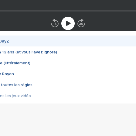
 DayZ
 a 13 ans (et vous l'avez ignoré)
e (littéralement)
im Rayan
 toutes les règles
s les jeux vidéo
us choquant de Rockstar ? - Le scandale BULLY
e plus moche de Steam
du RÊVE tourne au CAUCHEMAR