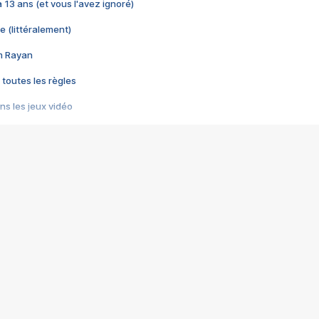
 a 13 ans (et vous l'avez ignoré)
e (littéralement)
im Rayan
 toutes les règles
s les jeux vidéo
us choquant de Rockstar ? - Le scandale BULLY
e plus moche de Steam
du RÊVE tourne au CAUCHEMAR
pendant 8 heures
it… à tort
umiliés par un jeu vidéo
ire - Final Fantasy 8
ti un empire - Age of Empires