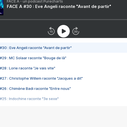
FACE A - un podcast Purecharts
FACE A #30 : Eve Angeli raconte "Avant de partir"
#30 : Eve Angeli raconte "Avant de partir"
#29 : MC Solaar raconte "Bouge de là"
28 : Lorie raconte "Je vais vite"
#27 : Christophe Willem raconte "Jacques a dit"
#26 : Chimène Badi raconte "Entre nous"
#25 : Indochine raconte "3e sexe"
#24 : Zaho raconte "C'est chelou"
#23 : Patrick Bruel raconte "Au café des délices"