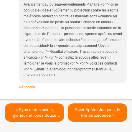
Avancement au bureau-/envoûtements -/ affaire,<br /> crise
conjugale- /dés-envoûtement -/ protection contre les esprits
maléfices/- protection contre les mauvais sorts /-chance au
boulot évolution de poste au boulot / ,chance en amour / -
chance<br /> partout / - la puissance sexuelle /abandon de la
cigarette et de l'alcool / .- prendre sont sperme après ou avant
avoir enfanté pour se faire richesse./miroir magique/ -amulette
contre accident<br /> /poudre amaigrissement /devenir
champion<br /> Résultat efficaces. Travail rapide et double
efficacité.<br /> <br /> contactez le et vous allez revenir
témoigner, je vous le promet.<br /> <br /> voici ces contacts :
<br /> E-mail : olaitanvodounongan@hotmail.fr<br /> TEL :
002 29 98 56 93 10
Répondre
< Synaxe des saints,
Saint Apôtre Jacques, le
glorieux et loués douze
Fils de Zébédée >
apôtres