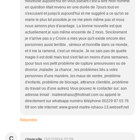
heureuse aujourd'hui en vous parlant.c'est à dire mon homme
en question était revenu en une durée de 7jours tout en
s'excusant et jusqu'à aujourd'hui et me suggéré a ce qu'on se
marie le plus tot possible.je ne me plein même pas et nous
nous aimons plus d'avantage. La bonne nouvelle est que
actuellement je suis même enceinte de 2 mois. Sincèrement
je n'arrive pas a y Croire a mes yeux qu'il existe encore des
personnes aussi terrible , sérieux et honnête dans ce monde,
et il me la ramené, c'est un miracle. Je ne sais pas de quelle
magie il est doté mais tout s'est fait en moins d'une semaines.
(pour tous vos petit problème de rupture amoureuses ou de
divorce ,maladie ,la chance , les problèmes liés a votre
personnes d'une manière, les maux de ventre, problème
d'enfants, problème de blocage, attirance clientèle, problème
du travail ou d'une autres) Vous pouvez le contacter sur: son
adresse émail : maitreishaou@hotmail.com ou appelé le
directement sur whatsapp numéro téléphone 00229 97 03 76
69 son site internet: www.grand-maitre-ishaou-13.webself.net
Répondre
C
chancelle
15/12/2014 22:59