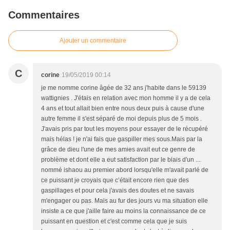
Commentaires
Ajouter un commentaire
C
corine
19/05/2019 00:14
je me nomme corine âgée de 32 ans j'habite dans le 59139
wattignies . J'étais en relation avec mon homme il y a de cela
4 ans et tout allait bien entre nous deux puis à cause d'une
autre femme il s'est séparé de moi depuis plus de 5 mois .
J'avais pris par tout les moyens pour essayer de le récupéré
mais hélas ! je n'ai fais que gaspiller mes sous.Mais par la
grâce de dieu l'une de mes amies avait eut ce genre de
problème et dont elle a eut satisfaction par le biais d'un ...
nommé ishaou au premier abord lorsqu'elle m'avait parlé de
ce puissant je croyais que c’était encore rien que des
gaspillages et pour cela j'avais des doutes et ne savais
m'engager ou pas. Mais au fur des jours vu ma situation elle
insiste a ce que j'aille faire au moins la connaissance de ce
puissant en question et c'est comme cela que je suis