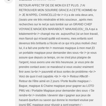
RETOUR AFFECTIF DE DE MON EX ET PLUS. J' AI
RETROUVER MON SOURIRE GRACE A CETTE HOMME<br
/> JE M APPEL CHANCELLE<br /> il y a de cela deux ans,
j'avais une vie très misérable et très soucieux , après mes
recherches sur le net je suis tombé sur un GRAND CHEF
VOYANCE MAGICIEN MARABOUT: MAKANDJOU_OLA qui a
totalement<br /> changé ma vie. aujourd'hui j'ai un bon travail,
mon fiancé qui m'avait quitté est revenu, mes enfants sont
devenus très brillants a l'école et ce qui m'a plus motivé chez
lui, il a fait une porte<br /> monnaie magique à mon mari,Et
un portable magique pour demander des sous.<br /> je vous
assure que depuis ce temps, on ne s'est plus plaigne de
l'argent, nous avons une vie très heureuse. je vous prie de
prendre contact avec ce marabout si vous voulez vraiment
finir avec la<br /> pauvreté et tous sortes de problème.<br />
Voici de quoi il est capable.<br /> <br /> Retour Affectif -
Retour de l'être aimé en 2 jours / Porte feuille magique / -
Bague, magique & Chaine magique pour gagner au LOTO
PMU etc / Portable Magique pour demander des sous -/ Se
rendre<br /> invisible / devenir star-/ gagner aux jeux de
hasard-/parfum ou savon qui donne le montant voulue par
jours/-BIC magique pour réussir a sont examen-/ -