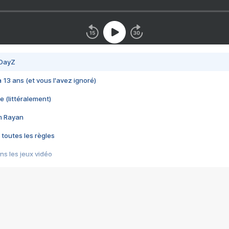
 DayZ
 a 13 ans (et vous l'avez ignoré)
e (littéralement)
im Rayan
 toutes les règles
s les jeux vidéo
us choquant de Rockstar ? - Le scandale BULLY
e plus moche de Steam
du RÊVE tourne au CAUCHEMAR
pendant 8 heures