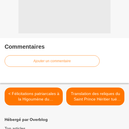
Commentaires
Ajouter un commentaire
< Félicitations patriarcales à
Translation des reliques du
la Higoumène du
Saint Prince Héritier tué
Monastère de la Sainte
Dimitri de Moscou >
Dormition Pühtitsa Abbesse
Barbara (Trofimova) lors de
Hébergé par Overblog
son 80e anniversaire
Top articles