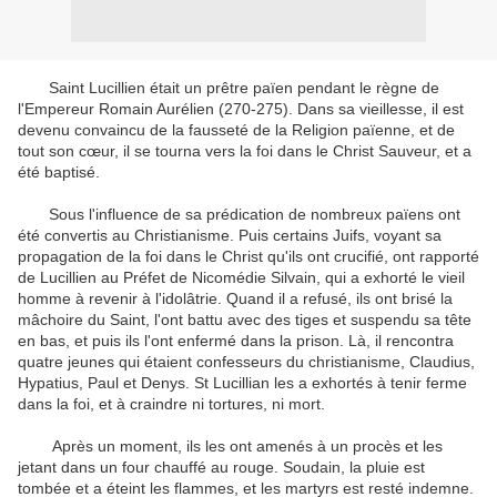
Saint Lucillien était un prêtre païen pendant le règne de
l'Empereur Romain Aurélien (270-275). Dans sa vieillesse, il est
devenu convaincu de la fausseté de la Religion païenne, et de
tout son cœur, il se tourna vers la foi dans le Christ Sauveur, et a
été baptisé.
Sous l'influence de sa prédication de nombreux païens ont
été convertis au Christianisme. Puis certains Juifs, voyant sa
propagation de la foi dans le Christ qu'ils ont crucifié, ont rapporté
de Lucillien au Préfet de Nicomédie Silvain, qui a exhorté le vieil
homme à revenir à l'idolâtrie. Quand il a refusé, ils ont brisé la
mâchoire du Saint, l'ont battu avec des tiges et suspendu sa tête
en bas, et puis ils l'ont enfermé dans la prison. Là, il rencontra
quatre jeunes qui étaient confesseurs du christianisme, Claudius,
Hypatius, Paul et Denys. St Lucillian les a exhortés à tenir ferme
dans la foi, et à craindre ni tortures, ni mort.
Après un moment, ils les ont amenés à un procès et les
jetant dans un four chauffé au rouge. Soudain, la pluie est
tombée et a éteint les flammes, et les martyrs est resté indemne.