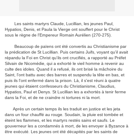
Les saints martyrs Claude, Lucillian, les jeunes Paul,
Hypatios, Denis, et Paula la Vierge ont souffert pour le Christ
sous le règne de l'Empereur Romain Aurélien (270-275).
Beaucoup de païens ont été convertis au Christianisme par
la prédication de St Lucillian. Puis certains Juifs, voyant qu'il avait
répandu la Foi en Christ qu'ils ont crucifiés, a rapporté au Préfet
Silvain de Nicomédie, qui a exhorté le vieil homme à revenir au
culte des idoles. Quand il a refusé, ils ont brisé la mâchoire du
Saint, l'ont battu avec des barres et suspendu la tête en bas, et
puis ils l'ont enfermé dans la prison. Là, il s'est réuni à quatre
jeunes qui étaient confesseurs du Christianisme, Claudius,
Hypatios, Paul et Denys. St Lucillian les a exhortés à tenir ferme
dans la Foi, et de ne craindre ni tortures ni la mort.
Après un certain temps ils les traduit en justice et les jeta
dans un four chauffé au rouge. Soudain, la pluie est tombée et
éteint les flammes, et les martyrs restés sains et saufs. Le
gouverneur les a condamnés à mort, de les envoyer à Byzance à
être exécuté. Les jeunes ont été décapités par les saints de