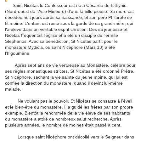
Saint Nicétas le Confesseur est né à Césarée de Bithynie
(Nord-ouest de l'Asie Mineure) d'une famille pieuse. Sa mère est
décédée huit jours après sa naissance, et son père Philarète se
fit moine. L'enfant est resté sous la garde de sa grand-mère, qui
l'a élevé dans un véritable esprit chrétien. Dès sa jeunesse St
Nicétas fréquentait l'église et a été un disciple de l'ermite
Stephanos. Avec sa bénédiction, St Nicétas partit pour le
monastère Mydicia, où saint Nicéphore (Mars 13) a été
l'higoumène.
Après sept ans de vie vertueuse au Monastère, célèbre pour
ses règles monastiques strictes, St Nicétas a été ordonné Prêtre.
St Nicéphore, sachant la vie sainte du jeune moine, qui lui est
confiée la direction du monastère, quand il devint lui-même
malade.
Ne voulant pas le pouvoir, St Nicétas se consacre à l'éveil
et le bien-être du monastère. Il a guidé les frères par son propre
exemple. Bientôt la renommée de la vie élevé de ses habitants
du monastère a attiré de nombreux salut recherche. Après
plusieurs années, le nombre de moines était passé à cent.
Lorsque saint Nicéphore ont décollé vers le Seigneur dans