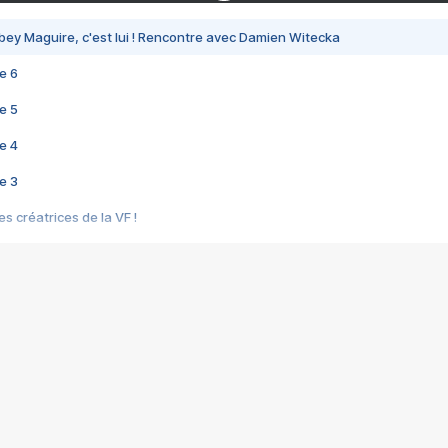
bey Maguire, c'est lui ! Rencontre avec Damien Witecka
e 6
e 5
e 4
e 3
s créatrices de la VF !
e 2
e 1
e Mektoub My Love arrive enfin ! Rencontre avec Shaïn Boumedine et Sal
i : après Toni en famille
elle réalise le bouleversant Dites lui que je l'aime
ais ! Rencontre autour de Vie privée de Rebecca Zlotowski