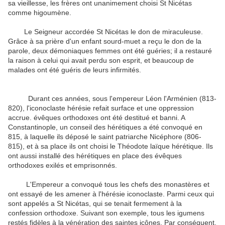
sa vieillesse, les frères ont unanimement choisi St Nicétas
comme higoumène.
Le Seigneur accordée St Nicétas le don de miraculeuse.
Grâce à sa prière d'un enfant sourd-muet a reçu le don de la
parole, deux démoniaques femmes ont été guéries; il a restauré
la raison à celui qui avait perdu son esprit, et beaucoup de
malades ont été guéris de leurs infirmités.
Durant ces années, sous l'empereur Léon l'Arménien (813-
820), l'iconoclaste hérésie refait surface et une oppression
accrue. évêques orthodoxes ont été destitué et banni. A
Constantinople, un conseil des hérétiques a été convoqué en
815, à laquelle ils déposé le saint patriarche Nicéphore (806-
815), et à sa place ils ont choisi le Théodote laïque hérétique. Ils
ont aussi installé des hérétiques en place des évêques
orthodoxes exilés et emprisonnés.
L'Empereur a convoqué tous les chefs des monastères et
ont essayé de les amener à l'hérésie iconoclaste. Parmi ceux qui
sont appelés a St Nicétas, qui se tenait fermement à la
confession orthodoxe. Suivant son exemple, tous les igumens
restés fidèles à la vénération des saintes icônes. Par conséquent,