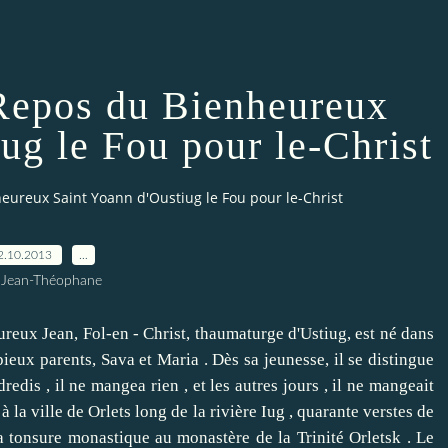
 Repos du Bienheureux
ug le Fou pour le-Christ
heureux Saint Yoann d'Oustiug le Fou pour le-Christ
2.10.2013
…
 Jean-Théophane
x Jean, Fol-en - Christ, thaumaturge d'Ustiug, est né dans
pieux parents, Sava et Maria .
Dès sa jeunesse, il se distingue
redis , il ne mangea rien , et les autres jours , il ne mangeait
 la ville de Orlets long de la rivière Iug , quarante verstes de
a tonsure monastique au monastère de la Trinité Orletsk .
Le