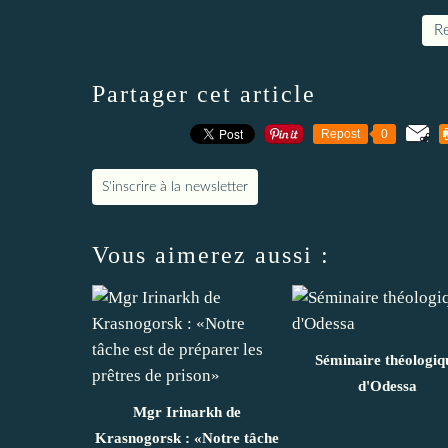
Re
Partager cet article
Repost
0
S'inscrire à la newsletter
Vous aimerez aussi :
Séminaire théologiq
d'Odessa
Mgr Irinarkh de
Krasnogorsk : «Notre tâche