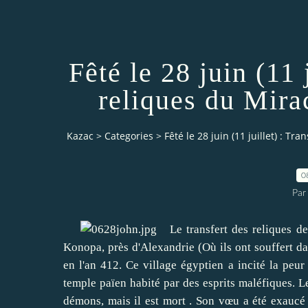
Fêté le 28 juin (11 
reliques du Mira
Kazac
>
Categories
>
Fêté le 28 juin (11 juillet) : T
0
Par
Le transfert des reliques des
Konopa, près d'Alexandrie (Où ils ont souffert da
en l'an 412.
Ce village égyptien a incité la peu
temple païen habité par des esprits maléfiques.
L
démons, mais il est mort .
Son vœu a été exaucé p