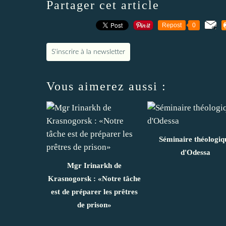
Partager cet article
Repost
0
S'inscrire à la newsletter
Vous aimerez aussi :
Séminaire théologiq
d'Odessa
Mgr Irinarkh de
Krasnogorsk : «Notre tâche
est de préparer les prêtres
de prison»