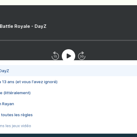
 Battle Royale - DayZ
 DayZ
 a 13 ans (et vous l'avez ignoré)
e (littéralement)
im Rayan
 toutes les règles
s les jeux vidéo
us choquant de Rockstar ? - Le scandale BULLY