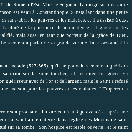
ôt de Rome à l'Est.
Mais le Seigneur l'a dirigé sur une autre
ampson est venu à Constantinople.
S'installant dans une petite
 sans-abri , les pauvres et les malades, et il a assisté à eux.
 l'a doté de la puissance de miraculeuse .
Il guérissait les
lifié, mais aussi en tant que porteur de la grâce de Dieu.
che a entendu parler de sa grande vertu et lui a ordonné à la
nt malade (527-565), qu'il ne pouvait recevoir la guérison
s sa main sur la zone touchée, et Justinien fut guéri.
En
guérisseur avec de l'or et de l'argent, mais le Saint a refusé
 une maison pour les pauvres et les malades.
L'Empereur a
vir son prochain.
Il a survécu à un âge avancé et après une
eur.
Le saint a été enterré dans l'église des Mocius de saint
tué sur sa tombe .
Son hospice est restée ouverte , et le saint