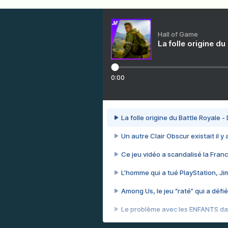
Hall of Game
La folle origine du
0:00
La folle origine du Battle Royale -
Un autre Clair Obscur existait il y
Ce jeu vidéo a scandalisé la Franc
L’homme qui a tué PlayStation, J
Among Us, le jeu “raté” qui a défié
Le problème avec les ENFANTS dan
Et si GTA n'était pas le jeu le pl