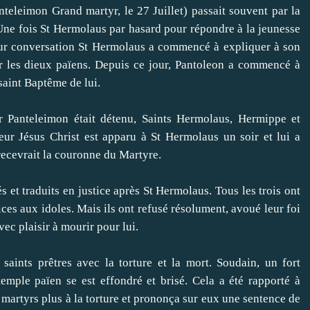
imon Grand martyr, le 27 Juillet) passait souvent par la
Une fois St Hermolaus par hasard pour répondre à la jeunesse
leur conversation St Hermolaus a commencé à expliquer à son
rer les dieux païens. Depuis ce jour, Pantoleon a commencé à
saint Baptême de lui.
nteleimon était détenu, Saints Hermolaus, Hermippe et
eur Jésus Christ est apparu à St Hermolaus un soir et lui a
t recevrait la couronne du Martyre.
 traduits en justice après St Hermolaus. Tous les trois ont
fices aux idoles. Mais ils ont refusé résolument, avoué leur foi
vec plaisir à mourir pour lui.
s prêtres avec la torture et la mort. Soudain, un fort
temple païen se est effondré et brisé. Cela a été rapporté à
martyrs plus à la torture et prononça sur eux une sentence de