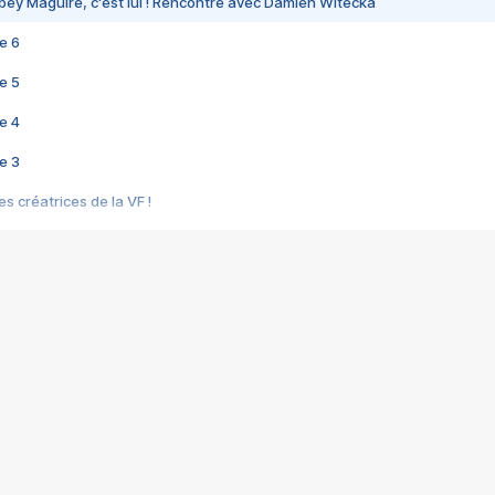
bey Maguire, c'est lui ! Rencontre avec Damien Witecka
e 6
e 5
e 4
e 3
s créatrices de la VF !
e 2
e 1
e Mektoub My Love arrive enfin ! Rencontre avec Shaïn Boumedine et Sal
i : après Toni en famille
elle réalise le bouleversant Dites lui que je l'aime
ais ! Rencontre autour de Vie privée de Rebecca Zlotowski
 de Marguerite, Grave... Rencontre avec Ella Rumpf