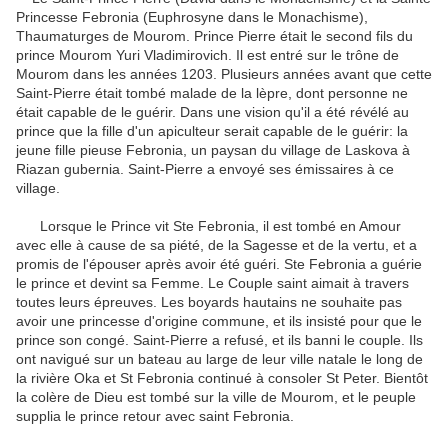
Princesse Febronia (Euphrosyne dans le Monachisme),
Thaumaturges de Mourom. Prince Pierre était le second fils du
prince Mourom Yuri Vladimirovich. Il est entré sur le trône de
Mourom dans les années 1203. Plusieurs années avant que cette
Saint-Pierre était tombé malade de la lèpre, dont personne ne
était capable de le guérir. Dans une vision qu'il a été révélé au
prince que la fille d'un apiculteur serait capable de le guérir: la
jeune fille pieuse Febronia, un paysan du village de Laskova à
Riazan gubernia. Saint-Pierre a envoyé ses émissaires à ce
village.
Lorsque le Prince vit Ste Febronia, il est tombé en Amour
avec elle à cause de sa piété, de la Sagesse et de la vertu, et a
promis de l'épouser après avoir été guéri. Ste Febronia a guérie
le prince et devint sa Femme. Le Couple saint aimait à travers
toutes leurs épreuves. Les boyards hautains ne souhaite pas
avoir une princesse d'origine commune, et ils insisté pour que le
prince son congé. Saint-Pierre a refusé, et ils banni le couple. Ils
ont navigué sur un bateau au large de leur ville natale le long de
la rivière Oka et St Febronia continué à consoler St Peter. Bientôt
la colère de Dieu est tombé sur la ville de Mourom, et le peuple
supplia le prince retour avec saint Febronia.