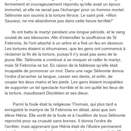
fermement et courageusement répondu qu'elle avait un époux
immortel, et elle ne serait pas l'échanger pour un homme mortel.
Sélinonte son soumis à la torture féroce. Le saint prié: «Mon
Sauveur, ne me abandonne pas dans cette heure terrible!"
Ils ont battu le martyr pendant une longue période, et le sang
coulait de ses blessures. Afin d'intensifier la souffrance de St
Febronia, ils l'ont attaché à un arbre et a fixé un feu en dessous.
Les tortures étaient si inhumaines, que les gens ont commencé à
réclamer la fin de la torture, puisqu'il n'y avait pas aveu de la
jeune fille. Sélinonte a continué à se moquer et railler le martyr,
mais St Febronia se tut. En raison de la faiblesse qu'elle était
incapable de prononcer un mot. Dans une rage Sélinonte donna
l'ordre d'arracher sa langue, casser ses dents, et enfin, de
couper les deux mains et les pieds. Les gens étaient incapables
de supporter un tel spectacle horrible et ils ont quitté les lieux de
la torture, maudissant Dioclétien et ses dieux.
Parmi la foule était la religieuse Thomais, qui plus tard a
enregistré le martyre de St Febronia en détail, ainsi que son
élève Hiéria. Elle sortit de la foule et à l'audition de tous Sélinonte
reproché pour sa cruauté sans bornes. Il donna l'ordre de
l'arrêter, mais apprenant que Hiéria était de l'illustre permanent