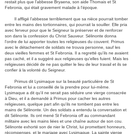
restait plus que l'abbesse Bryaena, son aide Thomais et St
Febronia, qui était gravement malade à l'époque.
Il affligé l'abbesse terriblement que sa nièce pourrait tomber
entre les mains des tortionnaires, qui pourrait la souiller. Elle pria
avec ferveur pour que le Seigneur la préserver et de renforcer
son dans la confession du Christ Sauveur. Sélinonte donna
l'ordre de lui apporter toutes les religieuses du couvent. Primus
avec le détachement de soldats ne trouva personne, sauf les
deux vieilles femmes et St Febronia. Il a regretté qu'ils ne avaient
pas caché, et il a suggéré aux religieuses qu'elles fuient. Mais les
religieuses décidé de ne pas quitter le lieu de leur travail et ils se
confier à la volonté du Seigneur.
Primus dit Lysimaque sur la beauté particulière de St
Febronia et lui a conseillé de la prendre pour lui-même.
Lysimaque a dit qu'il ne serait pas séduire une vierge consacrée
à Dieu, et il a demandé à Primus pour cacher les autres
religieuses, quelque part afin qu'ils ne tombent pas entre les
mains de Sélinonte. Un des soldats a entendu la conversation et
dit Sélinonte. Ils ont mené St Febronia off au commandant
militaire avec les mains liées et une chaîne autour de son cou.
Sélinonte exhorté son de nier le Christ, lui promettant honneurs,
récompenses, et le mariage avec Lysimaque. La sainte vierge