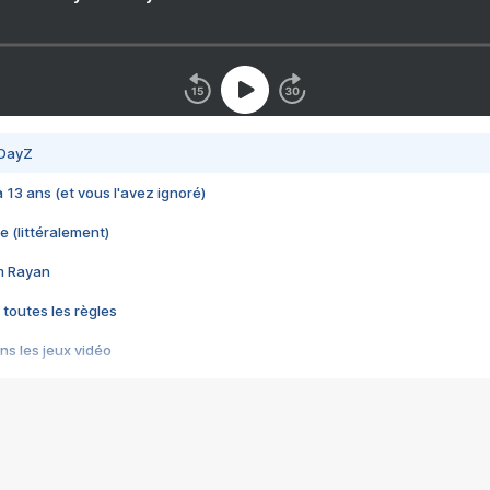
 DayZ
 a 13 ans (et vous l'avez ignoré)
e (littéralement)
im Rayan
 toutes les règles
s les jeux vidéo
us choquant de Rockstar ? - Le scandale BULLY
e plus moche de Steam
du RÊVE tourne au CAUCHEMAR