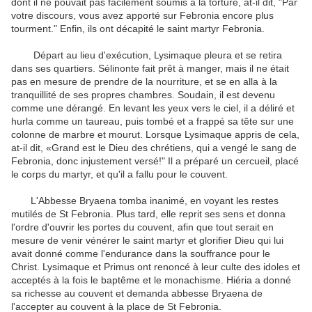
dont il ne pouvait pas facilement soumis à la torture, at-il dit, "Par
votre discours, vous avez apporté sur Febronia encore plus
tourment." Enfin, ils ont décapité le saint martyr Febronia.
Départ au lieu d'exécution, Lysimaque pleura et se retira
dans ses quartiers. Sélinonte fait prêt à manger, mais il ne était
pas en mesure de prendre de la nourriture, et se en alla à la
tranquillité de ses propres chambres. Soudain, il est devenu
comme une dérangé. En levant les yeux vers le ciel, il a déliré et
hurla comme un taureau, puis tombé et a frappé sa tête sur une
colonne de marbre et mourut. Lorsque Lysimaque appris de cela,
at-il dit, «Grand est le Dieu des chrétiens, qui a vengé le sang de
Febronia, donc injustement versé!" Il a préparé un cercueil, placé
le corps du martyr, et qu'il a fallu pour le couvent.
L'Abbesse Bryaena tomba inanimé, en voyant les restes
mutilés de St Febronia. Plus tard, elle reprit ses sens et donna
l'ordre d'ouvrir les portes du couvent, afin que tout serait en
mesure de venir vénérer le saint martyr et glorifier Dieu qui lui
avait donné comme l'endurance dans la souffrance pour le
Christ. Lysimaque et Primus ont renoncé à leur culte des idoles et
acceptés à la fois le baptême et le monachisme. Hiéria a donné
sa richesse au couvent et demanda abbesse Bryaena de
l'accepter au couvent à la place de St Febronia.