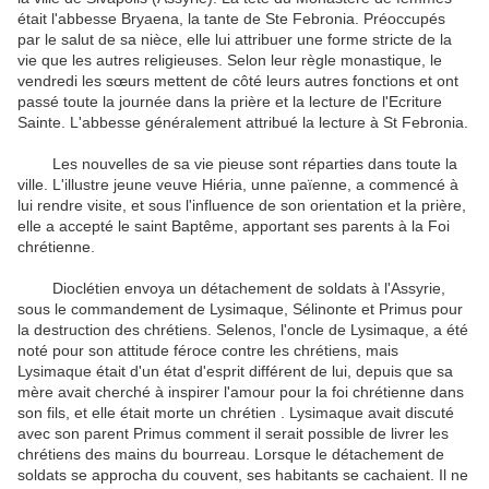
était l'abbesse Bryaena, la tante de Ste Febronia. Préoccupés
par le salut de sa nièce, elle lui attribuer une forme stricte de la
vie que les autres religieuses. Selon leur règle monastique, le
vendredi les sœurs mettent de côté leurs autres fonctions et ont
passé toute la journée dans la prière et la lecture de l'Ecriture
Sainte. L'abbesse généralement attribué la lecture à St Febronia.
Les nouvelles de sa vie pieuse sont réparties dans toute la
ville. L'illustre jeune veuve Hiéria, unne païenne, a commencé à
lui rendre visite, et sous l'influence de son orientation et la prière,
elle a accepté le saint Baptême, apportant ses parents à la Foi
chrétienne.
Dioclétien envoya un détachement de soldats à l'Assyrie,
sous le commandement de Lysimaque, Sélinonte et Primus pour
la destruction des chrétiens. Selenos, l'oncle de Lysimaque, a été
noté pour son attitude féroce contre les chrétiens, mais
Lysimaque était d'un état d'esprit différent de lui, depuis que sa
mère avait cherché à inspirer l'amour pour la foi chrétienne dans
son fils, et elle était morte un chrétien . Lysimaque avait discuté
avec son parent Primus comment il serait possible de livrer les
chrétiens des mains du bourreau. Lorsque le détachement de
soldats se approcha du couvent, ses habitants se cachaient. Il ne