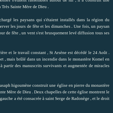
ines s'étaient rassemblés autour de lui , il a construit une
la Très Sainte Mère de Dieu .
gé les paysans qui s'étaient installés dans la région du
rver les jours de fête et les dimanches .
Une fois, un paysan
our de fête , un vent s'est brusquement levé diffusion tous ses
e et le travail constant , St Arsène est décédé le 24 Août .
ort , mais brûlé dans un incendie dans le monastère Komel en
 à partir des manuscrits survivants et augmentée de miracles
oasaph higoumène construit une église en pierre du monastère
inte Mère de Dieu .
Deux chapelles de cette église montrent le
gauche a été consacrée à saint Serge de Radonège , et le droit