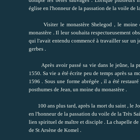
dompté les bêtes sauvages .
Lorsque plusieurs mo
église en l'honneur de la passation de la voile de 
Visiter le monastère Shelegod , le moine char
monastère .
Il leur souhaita respectueusement obse
qui l'avait entendu commencé à travailler sur un j
gerbes .
Après avoir passé sa vie dans le jeûne, la prièr
1550.
Sa vie a été écrite peu de temps après sa m
1596 .
Sous une forme abrégée , il a été restauré
posthumes de Jean, un moine du monastère .
100 ans plus tard, après la mort du saint , le J
en l'honneur de la passation du voile de la Très Sa
lien spirituel de maître et disciple .
La chapelle de 
de St Arsène de Komel .