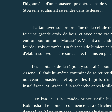
l'higoumène d'un monastère prospère dans de vieu
St Arsène souhaitait se rendre dans le désert .
Partant avec son propre aîné de la cellule de l
fait une grande croix de bois, et avec cette croix
endroit pour un futur Monastère.
Venant à un endr
lourde Croix et tomba.
Un faisceau de lumière cél
d'établir son %onastère sur ce site.
Il a mis en plac
Les habitants de la région, y sont allés pour ch
Arsène .
Il était lui-même contraint de se retirer 
nouveau monastère , et après, les fugitifs d'u
installèrent .
St Arsène , à la recherche après le si
En l'an 1530 la Grande- prince Basile lui a d
Kokhtisha .
Le moine a commencé ici à défricher 