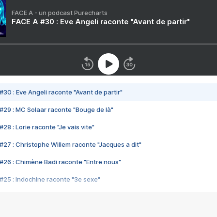
FACE A - un podcast Purecharts
FACE A #30 : Eve Angeli raconte "Avant de partir"
#30 : Eve Angeli raconte "Avant de partir"
#29 : MC Solaar raconte "Bouge de là"
28 : Lorie raconte "Je vais vite"
#27 : Christophe Willem raconte "Jacques a dit"
#26 : Chimène Badi raconte "Entre nous"
#25 : Indochine raconte "3e sexe"
#24 : Zaho raconte "C'est chelou"
#23 : Patrick Bruel raconte "Au café des délices"