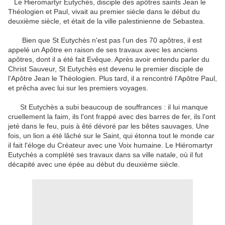
Le
Hieromartyr
Eutychès
, disciple de
s apôtres
saint
s
Jean le
Théologien
et
Paul
,
vivait
au premier siècle
dans le
début
du
deuxième siècle
,
et
était de la ville
palestinienne
de
Sebastea
.
Bien que
St
Eutychès
n'est pas
l'un des
70
apôtres
,
il est
appelé
un
Apôtre
en raison de ses
travaux
avec les
anciens
apôtres
,
dont il
a été fait
Evêque
.
Après avoir entendu parler
du
Christ
Sauveur,
St
Eutychès
est devenu le premier
disciple de
l'Apôtre Jean
le Théologien
.
Plus tard, il
a rencontré
l'Apôtre Paul
,
et prêcha
avec lui
sur les premiers
voyages
.
St
Eutychès
a subi
beaucoup de souffrances
:
il
lui
manque
cruellement
la faim
,
ils l'ont frappé
avec des barres de
fer
,
ils l'ont
jeté
dans le feu
, puis
à
êté
dévoré
par les bêtes sauvages
.
Une
fois
,
un lion
a été
lâché
sur
le
Saint
,
qui étonna
tout le monde car
il
fait l'éloge du
Créateur
avec une
Voix humaine
.
Le Hiéromartyr
Eutychès
a
complété
ses travaux
dans sa ville natale
,
où
il fut
décapité
avec une épée
au début
du deuxième siècle
.