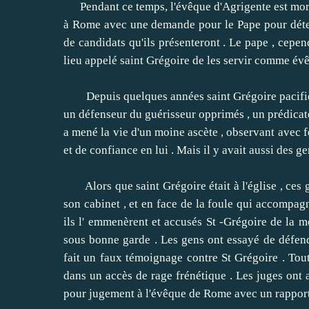
Pendant ce temps, l'évêque d'Agrigente est mort
à Rome avec une demande pour le Pape pour déter
de candidats qu'ils présenteront .
Le pape , cepend
lieu appelé saint Grégoire de les servir comme évê
Depuis quelques années saint Grégoire pacifique
un défenseur du guérisseur opprimés , un prédicate
a mené la vie d'un moine ascète , observant avec
et de confiance en lui .
Mais il y avait aussi des g
Alors que saint Grégoire était à l'église , ces
son cabinet , et en face de la foule qui accompagn
ils l' emmenèrent et accusés St -Grégoire de la m
sous bonne garde .
Les gens ont essayé de défend
fait un faux témoignage contre St Grégoire .
Tout
dans un accès de rage frénétique .
Les juges ont a
pour jugement à l'évêque de Rome avec un rapport s