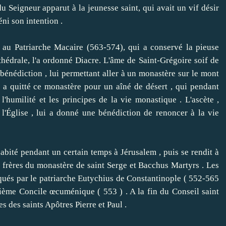
u Seigneur apparut à la jeunesse saint, qui avait un vif désir
éni son intention .
 Patriarche Macaire (563-574), qui a conservé la pieuse
thédrale, l'a ordonné Diacre.
L'âme de Saint-Grégoire soif de
bénédiction , lui permettant aller à un monastère sur le mont
 a quitté ce monastère pour un aîné de désert , qui pendant
 l'humilité et les principes de la vie monastique .
L'ascète ,
l'Église , lui a donné une bénédiction de renoncer à la vie
ité pendant un certain temps à Jérusalem , puis se rendit à
s frères du monastère de saint Serge et Bacchus Martyrs .
Les
rqués par le patriarche Eutychius de Constantinople ( 552-565
nquième Concile œcuménique ( 553 ) .
A la fin du Conseil saint
 des saints Apôtres Pierre et Paul .