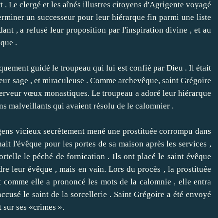
 .
Le clergé et les aînés illustres citoyens d'Agrigente voyagé
miner un successeur pour leur hiérarque fin parmi une liste
ant , a refusé leur proposition par l'inspiration divine , et au
que .
ment guidé le troupeau qui lui est confié par Dieu .
Il était
ur sage , et miraculeuse .
Comme archevêque, saint Grégoire
 ferveur vœux monastiques.
Le troupeau a adoré leur hiérarque
ens malveillants qui avaient résolu de le calomnier .
 gens vicieux secrètement mené une prostituée corrompu dans
ait l'évêque pour les portes de sa maison après les services ,
ortelle
le péché de fornication .
Ils ont placé le saint évêque
re leur évêque , mais en vain.
Lors du procès , la prostituée
 comme elle a prononcé les mots de la calomnie , elle entra
ccusé le saint de la sorcellerie .
Saint Grégoire a été envoyé
ur ​​ses «crimes ».