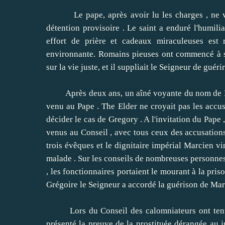
Le pape, après avoir lu les charges , ne voula
détention provisoire .
Le saint a enduré l'humili
effort de prière et cadeaux miraculeuses est 
environnante.
Romains pieuses ont commencé à se
sur la vie juste, et il suppliait le Seigneur de guéri
Après deux ans, un aîné voyante du nom de Mark
venu au Pape .
The Elder ne croyait pas les accu
décider le cas de Gregory .
A l'invitation du Pape
venus au Conseil , avec tous ceux des accusations 
trois évêques et le dignitaire impérial Marcien v
malade .
Sur les conseils de nombreuses personnes 
, les fonctionnaires portaient le mourant à la pris
Grégoire le Seigneur a accordé la guérison de Mar
Lors du Conseil des calomniateurs ont tenté de
présenté la preuve de la prostituée dérangée au j