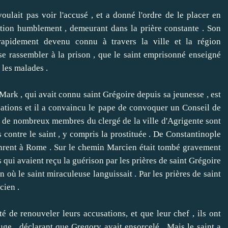
it pas voir l'accusé , et a donné l'ordre de le placer en
ation humblement , demeurant dans la prière constante .
Son
rapidement devenu connu à travers la ville et la région
 rassembler à la prison , que le saint emprisonné enseigné
r les malades .
 , qui avait connu saint Grégoire depuis sa jeunesse , est
sations et il a convaincu le pape de convoquer un Conseil de
 , de nombreux membres du clergé de la ville d'Agrigente sont
contre le saint , y compris la prostituée .
De Constantinople
inrent à Rome .
Sur le chemin Marcien était tombé gravement
qui avaient reçu la guérison par les prières de saint Grégoire
on où le saint miraculeuse languissait .
Par les prières de saint
cien .
 renouveler leurs accusations, et que leur chef , ils ont
uge , déclarant que Gregory avait ensorcelé .
Mais le saint a