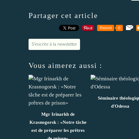
Partager cet article
Repost
0
S'inscrire à la newsletter
Vous aimerez aussi :
Séminaire théologiq
d'Odessa
Mgr Irinarkh de
Krasnogorsk : «Notre tâche
est de préparer les prêtres
de prison»