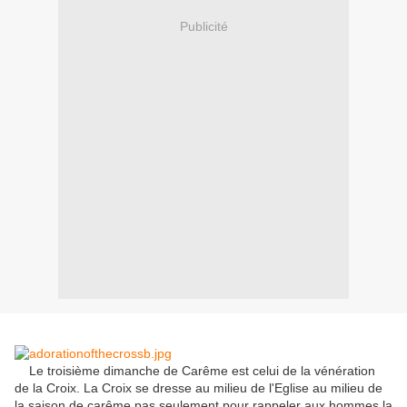
Publicité
Le
troisième dimanche de Carême
est celui de la
vénération
de la Croix
.
La Croix
se dresse au
milieu
de l'Eglise
au milieu
de
la saison de
carême
pas seulement
pour
rappeler aux hommes
la