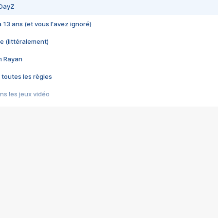
 DayZ
 a 13 ans (et vous l'avez ignoré)
e (littéralement)
im Rayan
 toutes les règles
s les jeux vidéo
us choquant de Rockstar ? - Le scandale BULLY
e plus moche de Steam
du RÊVE tourne au CAUCHEMAR
pendant 8 heures
it… à tort
umiliés par un jeu vidéo
ire - Final Fantasy 8