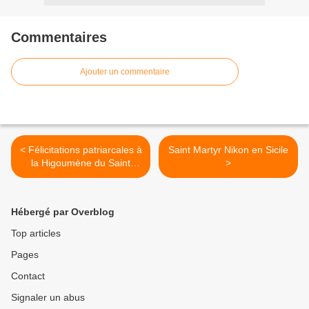
Commentaires
Ajouter un commentaire
< Félicitations patriarcales à
Saint Martyr Nikon en Sicile
la Higoumène du Saint
>
Monastère de la Dormition
Pühtitsa l'Abbesse Barbara
(Trofimov) lors de son 80e
Hébergé par Overblog
anniversaire
Top articles
Pages
Contact
Signaler un abus