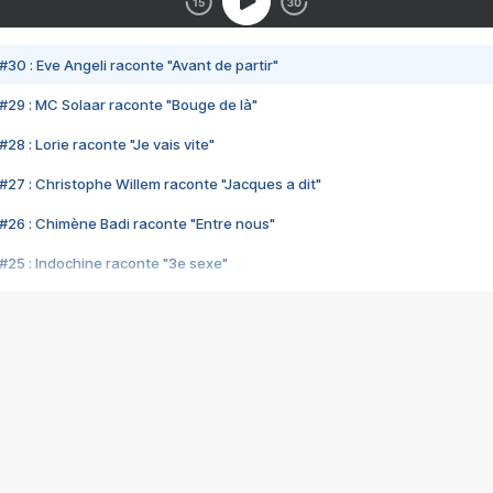
#30 : Eve Angeli raconte "Avant de partir"
#29 : MC Solaar raconte "Bouge de là"
28 : Lorie raconte "Je vais vite"
#27 : Christophe Willem raconte "Jacques a dit"
#26 : Chimène Badi raconte "Entre nous"
#25 : Indochine raconte "3e sexe"
#24 : Zaho raconte "C'est chelou"
#23 : Patrick Bruel raconte "Au café des délices"
#22 : Kyo raconte "Le chemin"
#21 : Nolwenn Leroy raconte "Cassé"
#20 : Patrick Hernandez raconte "Born to be alive"