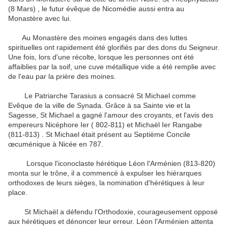
(8 Mars) , le futur évêque de Nicomédie aussi entra au
Monastère avec lui.
Au Monastère des moines engagés dans des luttes
spirituelles ont rapidement été glorifiés par des dons du Seigneur.
Une fois, lors d'une récolte, lorsque les personnes ont été
affaiblies par la soif, une cuve métallique vide a été remplie avec
de l'eau par la prière des moines.
Le Patriarche Tarasius a consacré St Michael comme
Evêque de la ville de Synada.
Grâce à sa Sainte vie et la
Sagesse, St Michael a gagné l'amour des croyants, et l'avis des
empereurs Nicéphore Ier ( 802-811) et Michaël Ier Rangabe
(811-813) .
St Michael était présent au Septième Concile
œcuménique à Nicée en 787.
Lorsque l'iconoclaste hérétique Léon l'Arménien (813-820)
monta sur le trône, il a commencé à expulser les hiérarques
orthodoxes de leurs sièges, la nomination d'hérétiques à leur
place.
St Michaël a défendu l'Orthodoxie, courageusement opposé
aux hérétiques et dénoncer leur erreur.
Léon l'Arménien attenta