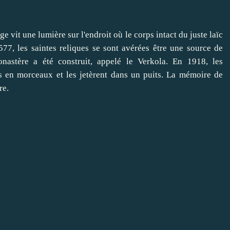
age
vit une
lumière sur
l'endroit où
le corps intact
du juste
laïc
577
,
les saintes reliques
se sont avérées être
une source de
nastère
a été construit,
appelé le
Verkola
.
En 1918
,
les
s
en morceaux
et les jetèrent dans
un puits.
La
mémoire de
re.