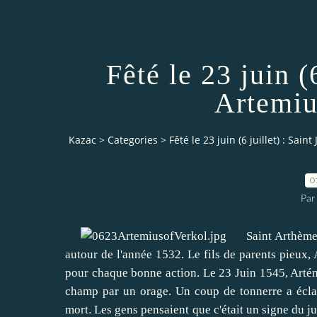
Fêté le 23 juin (6
Artemiu
Kazac
>
Categories
>
Fêté le 23 juin (6 juillet) : Sai
0
Par
Saint
Arthèm
autour de l'année
1532.
Le fils
de parents pieux
,
pour chaque bonne action
.
Le 23 Juin
1545,
Arté
champ
par un orage
.
Un coup de tonnerre
a écla
mort.
Les gens pensaient que
c'était un signe
du j