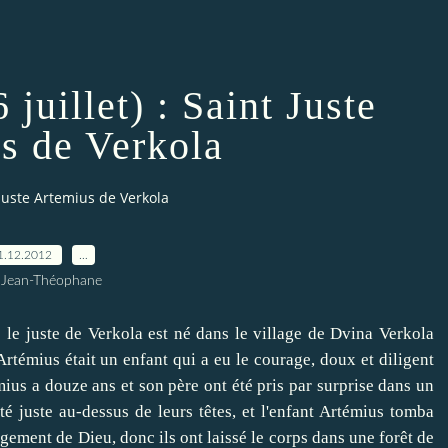
 juillet) : Saint Juste
s de Verkola
nt Juste Artemius de Verkola
1.12.2012
…
 Jean-Théophane
e
le juste de
Verkola
est né
dans le village de
Dvina
Verkola
Artémius
était
un enfant qui
a eu le courage
, doux
et diligent
mius
a douze
ans
et son père
ont été
pris par surprise dans
un
té
juste au-dessus
de leurs têtes,
et l'enfant
Artémius
tomba
ugement de Dieu
,
donc
ils ont laissé
le corps dans
une forêt de