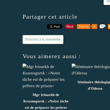
Re
Partager cet article
Repost
0
S'inscrire à la newsletter
Vous aimerez aussi :
Séminaire théologiq
d'Odessa
Mgr Irinarkh de
Krasnogorsk : «Notre tâche
est de préparer les prêtres