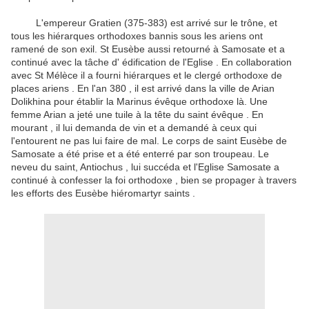
L'empereur Gratien (375-383) est arrivé sur le trône, et
tous les hiérarques orthodoxes bannis sous les ariens ont
ramené de son exil.
St Eusèbe aussi retourné à Samosate et a
continué avec la tâche d' édification de l'Eglise .
En collaboration
avec St Mélèce il a fourni hiérarques et le clergé orthodoxe de
places ariens .
En l'an 380 , il est arrivé dans la ville de Arian
Dolikhina pour établir la Marinus évêque orthodoxe là.
Une
femme Arian a jeté une tuile à la tête du saint évêque .
En
mourant , il lui demanda de vin et a demandé à ceux qui
l'entourent ne pas lui faire de mal.
Le corps de saint Eusèbe de
Samosate a été prise et a été enterré par son troupeau.
Le
neveu du saint, Antiochus , lui succéda et l'Eglise Samosate a
continué à confesser la foi orthodoxe , bien se propager à travers
les efforts des Eusèbe hiéromartyr saints .