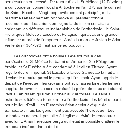
persécutions ont cessé .
De retour d' exil, St Mélèce (12 Février )
a convoqué un conseil local à Antioche en l'an 379 sur le conseil
de Saint- Eusèbe .
Vingt- sept évêques ont participé , et il a
réaffirmé l'enseignement orthodoxe du premier concile
œcuménique .
Les ariens ont signé la définition conciliaire ,
craignant les défenseurs inébranlables de l'orthodoxie , le Saint-
Hiérarques Mélèce , Eusèbe et Pelagios , qui avait une grande
influence auprès de l'empereur .
Après la mort de Jovien le Arian
Vanlentus ( 364-378 ) est arrivé au pouvoir .
Les orthodoxes ont à nouveau été soumis à des
persécutions.
St Mélèce fut banni en Arménie, Ste Pélage en
Arabie, et St Eusèbe a été condamné à l'exil en Thrace.
Ayant
reçu le décret impérial, St Eusèbe a laissé Samosate la nuit afin
d'éviter le tumulte parmi le peuple qui l'estimait.
Ayant appris le
départ de l'évêque , les croyants ont suivi après lui et les larmes
supplia de revenir .
Le saint a refusé la prière de ceux qui étaient
venus , en disant qu'il devait obéir aux autorités.
Le saint a
exhorté ses fidèles à tenir ferme à l'orthodoxie , les bénit et partit
pour le lieu d'exil .
Les Eunomios Arian devint évêque de
Samosate , mais les gens n'ont pas accepté l'hérétique .
Les
orthodoxes ne serait pas aller à l'église et évité de rencontrer
avec lui.
L'Arian hérétique perçu qu'il était impossible d'attirer le
troupeau indépendante de lui.