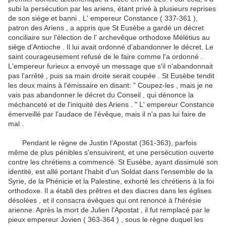
subi la persécution par les ariens, étant privé à plusieurs reprises
de son siège et banni .
L' empereur Constance ( 337-361 ),
patron des Ariens , a appris que St Eusèbe a gardé un décret
conciliaire sur l'élection de l' archevêque orthodoxe Mélétius au
siège d'Antioche .
Il lui avait ordonné d'abandonner le décret.
Le
saint courageusement refusé de le faire comme l'a ordonné .
L'empereur furieux a envoyé un message que s'il n'abandonnait
pas l'arrêté , puis sa main droite serait coupée .
St Eusèbe tendit
les deux mains à l'émissaire en disant: " Coupez-les , mais je ne
vais pas abandonner le décret du Conseil , qui dénonce la
méchanceté et de l'iniquité des Ariens . " L' empereur Constance
émerveillé par l'audace de l'évêque,
mais il n'a pas lui faire de
mal .
Pendant le règne de Justin l'Apostat (361-363), parfois
même de plus pénibles s'ensuivirent, et une persécution ouverte
contre les chrétiens a commencé.
St Eusèbe, ayant dissimulé son
identité, est allé portant l'habit d'un Soldat dans l'ensemble de la
Syrie, de la Phénicie et la Palestine, exhorté les chrétiens à la foi
orthodoxe.
Il a établi des prêtres et des diacres dans les églises
désolées , et il consacra évêques qui ont renoncé à l'hérésie
arienne.
Après la mort de Julien l'Apostat , il fut remplacé par le
pieux empereur Jovien ( 363-364 ) , sous le règne duquel les