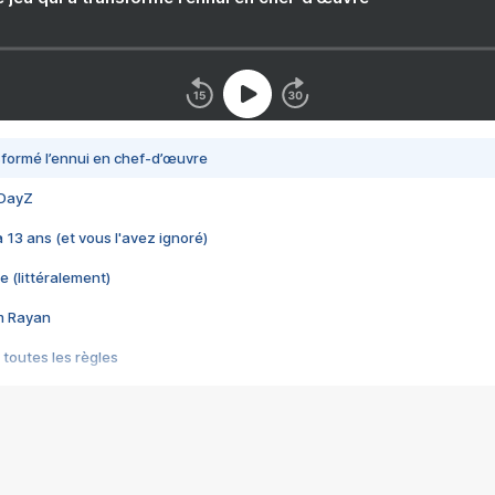
nsformé l’ennui en chef-d’œuvre
 DayZ
 a 13 ans (et vous l'avez ignoré)
e (littéralement)
im Rayan
 toutes les règles
s les jeux vidéo
us choquant de Rockstar ? - Le scandale BULLY
e plus moche de Steam