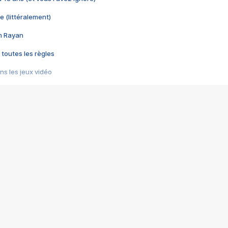
e (littéralement)
im Rayan
 toutes les règles
s les jeux vidéo
us choquant de Rockstar ? - Le scandale BULLY
e plus moche de Steam
du RÊVE tourne au CAUCHEMAR
pendant 8 heures
it… à tort
umiliés par un jeu vidéo
ire - Final Fantasy 8
ti un empire - Age of Empires