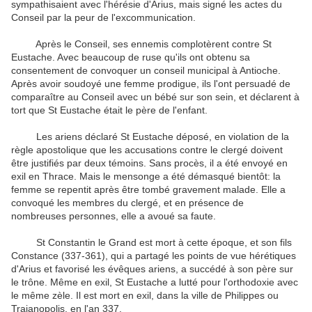
sympathisaient avec l'hérésie d'Arius, mais signé les actes du
Conseil par la peur de l'excommunication.
Après le Conseil, ses ennemis complotèrent contre St
Eustache.
Avec beaucoup de ruse qu'ils ont obtenu sa
consentement de convoquer un conseil municipal à Antioche.
Après avoir soudoyé une femme prodigue, ils l'ont persuadé de
comparaître au Conseil avec un bébé sur son sein, et déclarent à
tort que St Eustache était le père de l'enfant.
Les ariens déclaré St Eustache déposé, en violation de la
règle apostolique que les accusations contre le clergé doivent
être justifiés par deux témoins.
Sans procès, il a été envoyé en
exil en Thrace.
Mais le mensonge a été démasqué bientôt: la
femme se repentit après être tombé gravement malade.
Elle a
convoqué les membres du clergé, et en présence de
nombreuses personnes, elle a avoué sa faute.
St Constantin le Grand est mort à cette époque, et son fils
Constance (337-361), qui a partagé les points de vue hérétiques
d'Arius et favorisé les évêques ariens, a succédé à son père sur
le trône.
Même en exil, St Eustache a lutté pour l'orthodoxie avec
le même zèle.
Il est mort en exil, dans la ville de Philippes ou
Trajanopolis, en l'an 337.