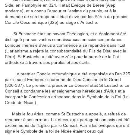
Side, en Pamphylie en 324. Il était Evêque de Bérée (Alep
moderne), et a connu l'amour et l'estime du peuple, et à la
demande de son troupeau il était élevé
par les Pères du premier
Concile Oecuménique (325) au siège d'Antioche.
St Eustache était un savant Théologien, et a également été
distingué par ses vastes connaissances en sciences profanes.
Lorsque l'hérésie d'Arius a commencé à se répandre dans l'Est
(L'arianisme a rejeté la consubstantialité du Fils de Dieu avec le
Père), St Eustache a lutté avec zèle pour la pureté de la Foi
orthodoxe à travers ses paroles et ses écrits.
Le premier Concile œcuménique a été organisée en l'an 325
par le saint Empereur couronné de Dieu Constantin le Grand
(306-337).
Le premier à présider ce Conseil était St Eustache.
Le
Conseil a condamné les enseignements hérétiques d'Arius et a
incorporé la Confession orthodoxe dans le Symbole de la Foi (Le
Credo de Nicée).
Mais le fou Arius, comme St Eustache a appelé, a refusé de
renoncer à ses erreurs.
Lui et ceux qui partagent son avis ont été
excommunié de l'Eglise par le Conseil.
Parmi les évêques qui ont
signé le Symbole de la foi de Nicée étaient ceux qui