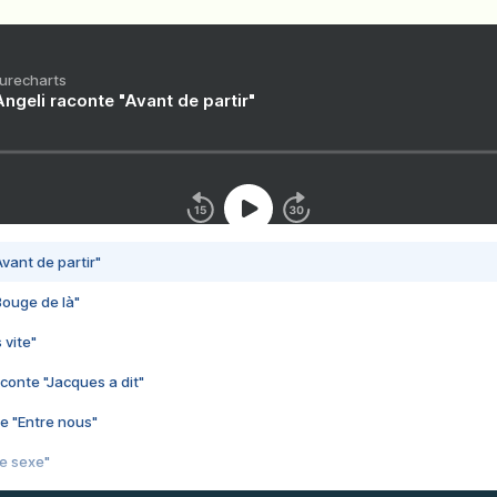
Purecharts
ngeli raconte "Avant de partir"
vant de partir"
Bouge de là"
 vite"
conte "Jacques a dit"
e "Entre nous"
3e sexe"