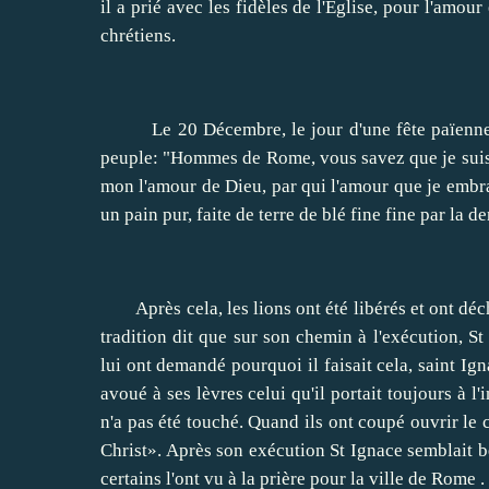
il a prié avec les fidèles de l'Eglise, pour l'amour
chrétiens.
Le 20 Décembre, le jour d'une fête païenne, ils
peuple: "Hommes de Rome, vous savez que je suis 
mon l'amour de Dieu, par qui l'amour que je embras
un pain pur, faite de terre de blé fine fine par la d
Après cela, les lions ont été libérés et ont déch
tradition dit que sur son chemin à l'exécution, St
lui ont demandé pourquoi il faisait cela, saint Ig
avoué à ses lèvres celui qu'il portait toujours à l'
n'a pas été touché. Quand ils ont coupé ouvrir le c
Christ». Après son exécution St Ignace semblait b
certains l'ont vu à la prière pour la ville de Rome .