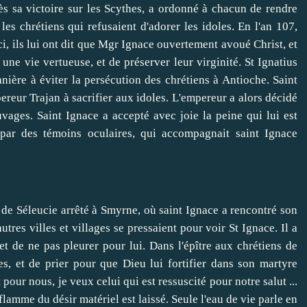
sa victoire sur les Scythes, a ordonné à chacun de rendre
es chrétiens qui refusaient d'adorer les idoles. En l'an 107,
Ici, ils lui ont dit que Mgr Ignace ouvertement avoué Christ, et
une vie vertueuse, et de préserver leur virginité. St Ignatius
ière à éviter la persécution des chrétiens à Antioche. Saint
ereur Trajan à sacrifier aux idoles. L'empereur a alors décidé
vages. Saint Ignace a accepté avec joie la peine qui lui est
 par des témoins oculaires, qui accompagnait saint Ignace
Séleucie arrêté à Smyrne, où saint Ignace a rencontré son
tres villes et villages se pressaient pour voir St Ignace. Il a
t de ne pas pleurer pour lui. Dans l'épître aux chrétiens de
es, et de prier pour que Dieu lui fortifier dans son martyre
pour nous, je veux celui qui est ressuscité pour notre salut ...
 flamme du désir matériel est laissé. Seule l'eau de vie parle en