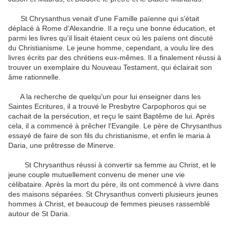
St Chrysanthus venait d'une Famille païenne qui s'était
déplacé à Rome d'Alexandrie.
Il a reçu une bonne éducation, et
parmi les livres qu'il lisait étaient ceux où les païens ont discuté
du Christianisme.
Le jeune homme, cependant, a voulu lire des
livres écrits par des chrétiens eux-mêmes.
Il a finalement réussi à
trouver un exemplaire du Nouveau Testament, qui éclairait son
âme rationnelle.
A la recherche de quelqu'un pour lui enseigner dans les
Saintes Ecritures, il a trouvé le Presbytre Carpophoros qui se
cachait de la persécution, et reçu le saint Baptême de lui.
Après
cela, il a commencé à prêcher l'Evangile.
Le père de Chrysanthus
essayé de faire de son fils du christianisme, et enfin le maria à
Daria, une prêtresse de Minerve.
St Chrysanthus réussi à convertir sa femme au Christ, et le
jeune couple mutuellement convenu de mener une vie
célibataire.
Après la mort du père, ils ont commencé à vivre dans
des maisons séparées.
St Chrysanthus converti plusieurs jeunes
hommes à Christ, et beaucoup de femmes pieuses rassemblé
autour de St Daria.