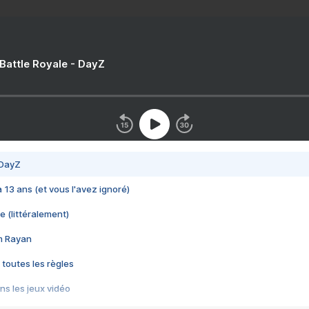
 Battle Royale - DayZ
 DayZ
 a 13 ans (et vous l'avez ignoré)
e (littéralement)
im Rayan
 toutes les règles
s les jeux vidéo