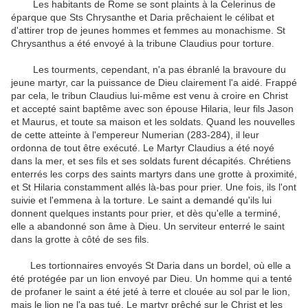
Les habitants de Rome se sont plaints à la Celerinus de
éparque que Sts Chrysanthe et Daria prêchaient le célibat et
d'attirer trop de jeunes hommes et femmes au monachisme.
St
Chrysanthus a été envoyé à la tribune Claudius pour torture.
Les tourments, cependant, n'a pas ébranlé la bravoure du
jeune martyr, car la puissance de Dieu clairement l'a aidé.
Frappé
par cela, le tribun Claudius lui-même est venu à croire en Christ
et accepté saint baptême avec son épouse Hilaria, leur fils Jason
et Maurus, et toute sa maison et les soldats.
Quand les nouvelles
de cette atteinte à l'empereur Numerian (283-284), il leur
ordonna de tout être exécuté.
Le Martyr Claudius a été noyé
dans la mer, et ses fils et ses soldats furent décapités.
Chrétiens
enterrés les corps des saints martyrs dans une grotte à proximité,
et St Hilaria constamment allés là-bas pour prier.
Une fois, ils l'ont
suivie et l'emmena à la torture.
Le saint a demandé qu'ils lui
donnent quelques instants pour prier, et dès qu'elle a terminé,
elle a abandonné son âme à Dieu.
Un serviteur enterré le saint
dans la grotte à côté de ses fils.
Les tortionnaires envoyés St Daria dans un bordel, où elle a
été protégée par un lion envoyé par Dieu.
Un homme qui a tenté
de profaner le saint a été jeté à terre et clouée au sol par le lion,
mais le lion ne l'a pas tué.
Le martyr prêché sur le Christ et les