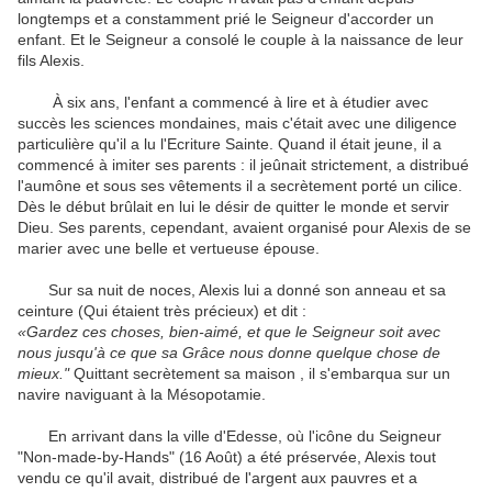
longtemps et a constamment prié le Seigneur d'accorder un
enfant.
Et le Seigneur a consolé le couple à la naissance de leur
fils Alexis.
À six ans, l'enfant a commencé à lire et à étudier avec
succès les sciences mondaines, mais c'était avec une diligence
particulière qu'il a lu l'Ecriture Sainte.
Quand il était jeune, il a
commencé à imiter ses parents : il jeûnait strictement, a distribué
l'aumône et sous ses vêtements il a secrètement porté un cilice.
Dès le début brûlait en lui le désir de quitter le monde et servir
Dieu.
Ses parents, cependant, avaient organisé pour Alexis de se
marier avec une belle et vertueuse épouse.
Sur sa nuit de noces, Alexis lui a donné son anneau et sa
ceinture (Qui étaient très précieux) et dit :
«Gardez ces choses, bien-aimé, et que le Seigneur soit avec
nous jusqu'à ce que sa Grâce nous donne quelque chose de
mieux."
Quittant secrètement sa maison
, il s'embarqua sur un
navire naviguant à la Mésopotamie.
En arrivant dans la ville d'Edesse, où l'icône du Seigneur
"Non-made-by-Hands" (16 Août) a été préservée, Alexis tout
vendu ce qu'il avait, distribué de l'argent aux pauvres et a