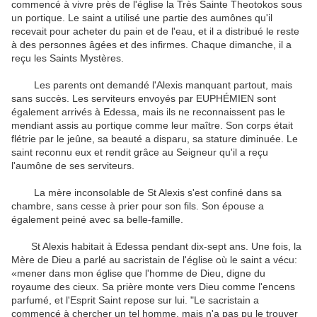
commencé à vivre près de l'église
la Très Sainte Theotokos sous
un portique.
Le saint a utilisé une partie des aumônes qu'il
recevait pour acheter du pain et de l'eau, et il a distribué le reste
à des personnes âgées et des infirmes.
Chaque dimanche, il a
reçu les Saints Mystères.
Les parents ont demandé l'Alexis manquant partout, mais
sans succès.
Les serviteurs envoyés par EUPHÉMIEN sont
également arrivés à Edessa, mais ils ne reconnaissent pas le
mendiant assis au portique comme leur maître.
Son corps était
flétrie par le jeûne, sa beauté a disparu, sa stature diminuée.
Le
saint reconnu eux et rendit grâce au Seigneur qu'il a reçu
l'aumône de ses serviteurs.
La mère inconsolable de St Alexis s'est confiné dans sa
chambre, sans cesse à prier pour son fils.
Son épouse a
également peiné avec sa belle-famille.
St Alexis habitait à Edessa pendant dix-sept ans.
Une fois, la
Mère de Dieu a parlé au sacristain de l'église où le saint a vécu:
«mener dans mon église que l'homme de Dieu, digne du
royaume des cieux.
Sa prière monte vers Dieu comme l'encens
parfumé, et l'Esprit Saint repose sur lui. "Le sacristain a
commencé à chercher un tel homme, mais n'a pas pu le trouver