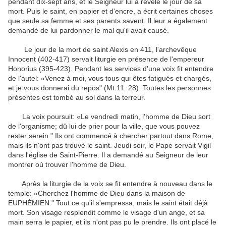
pendant dix-sept ans, et le Seigneur lui a révélé le jour de sa
mort.
Puis le saint, en papier et d'encre, a écrit certaines choses
que seule sa femme et ses parents savent.
Il leur a également
demandé de lui pardonner le mal qu'il avait causé.
Le jour de la mort de saint Alexis en 411, l'archevêque
Innocent (402-417) servait liturgie en présence de l'empereur
Honorius (395-423).
Pendant les services d'une voix fit entendre
de l'autel: «Venez à moi, vous tous qui êtes fatigués et chargés,
et je vous donnerai du repos" (Mt.11: 28).
Toutes les personnes
présentes est tombé au sol dans la terreur.
La voix poursuit: «Le vendredi matin, l'homme de Dieu sort
de l'organisme; dû lui de prier pour la ville, que vous pouvez
rester serein." Ils ont commencé à chercher partout dans Rome,
mais ils n'ont pas trouvé le saint.
Jeudi soir, le Pape servait Vigil
dans l'église de Saint-Pierre.
Il a demandé au Seigneur de leur
montrer où trouver l'homme de Dieu.
Après la liturgie de la voix se fit entendre à nouveau dans le
temple: «Cherchez l'homme de Dieu dans la maison de
EUPHÉMIEN." Tout ce qu'il s'empressa, mais le saint était déjà
mort.
Son visage resplendit comme le visage d'un ange, et sa
main serra le papier, et ils n'ont pas pu le prendre.
Ils ont placé le