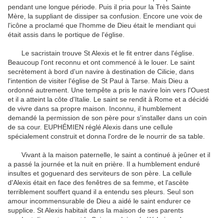
pendant une longue période.
Puis il pria pour la Très Sainte
Mère, la suppliant de dissiper sa confusion.
Encore une voix de
l'icône a proclamé que l'homme de Dieu était le mendiant qui
était assis dans le portique de l'église.
Le sacristain trouve St Alexis et le fit entrer dans l'église.
Beaucoup l'ont reconnu et ont commencé à le louer.
Le saint
secrètement à bord d'un navire à destination de Cilicie, dans
l'intention de visiter l'église de St Paul à Tarse.
Mais Dieu a
ordonné autrement.
Une tempête a pris le navire loin vers l'Ouest
et il a atteint la côte d'Italie.
Le saint se rendit à Rome et a décidé
de vivre dans sa propre maison.
Inconnu, il humblement
demandé la permission de son père pour s'installer dans un coin
de sa cour.
EUPHÉMIEN réglé Alexis dans une cellule
spécialement construit et donna l'ordre de le nourrir de sa table.
Vivant à la maison paternelle, le saint a continué à jeûner et il
a passé la journée et la nuit en prière.
Il a humblement enduré
insultes et goguenard des serviteurs de son père.
La cellule
d'Alexis était en face des fenêtres de sa femme, et l'ascète
terriblement souffert quand il a entendu ses pleurs.
Seul son
amour incommensurable de Dieu a aidé le saint endurer ce
supplice.
St Alexis habitait dans la maison de ses parents