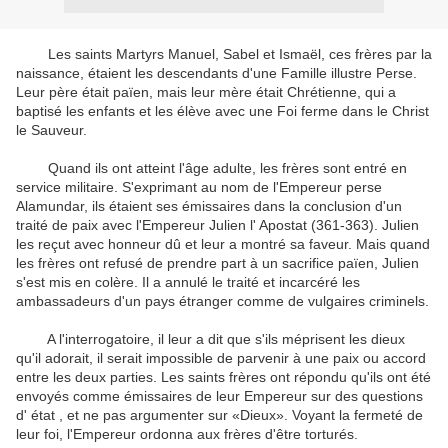
Les saints Martyrs Manuel, Sabel et Ismaël, ces frères par la
naissance, étaient les descendants d'une Famille illustre Perse.
Leur père était païen, mais leur mère était Chrétienne, qui a
baptisé les enfants et les élève avec une Foi ferme dans le Christ
le Sauveur.
Quand ils ont atteint l'âge adulte, les frères sont entré en
service militaire.
S'exprimant au nom de l'Empereur perse
Alamundar, ils étaient ses émissaires dans la conclusion d'un
traité de paix avec l'Empereur Julien l' Apostat (361-363).
Julien
les reçut avec honneur dû et leur a montré sa faveur.
Mais quand
les frères ont refusé de prendre part à un sacrifice païen, Julien
s'est mis en colère.
Il a annulé le traité et incarcéré les
ambassadeurs d'un pays étranger comme de vulgaires criminels.
A l'interrogatoire, il leur a dit que s'ils méprisent les dieux
qu'il adorait, il serait impossible de parvenir à une paix ou accord
entre les deux parties.
Les saints frères ont répondu qu'ils ont été
envoyés comme émissaires de leur Empereur sur des questions
d' état ​, et ne pas argumenter sur «Dieux». Voyant la fermeté de
leur foi, l'Empereur ordonna aux frères d'être torturés.