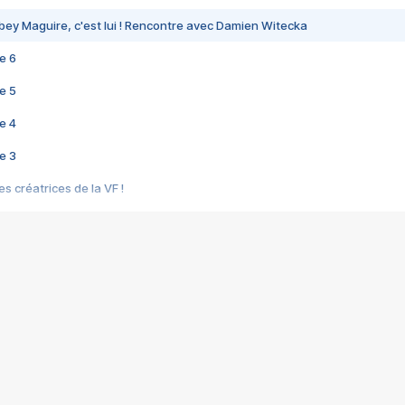
bey Maguire, c'est lui ! Rencontre avec Damien Witecka
e 6
e 5
e 4
e 3
s créatrices de la VF !
e 2
e 1
e Mektoub My Love arrive enfin ! Rencontre avec Shaïn Boumedine et Sal
i : après Toni en famille
elle réalise le bouleversant Dites lui que je l'aime
ais ! Rencontre autour de Vie privée de Rebecca Zlotowski