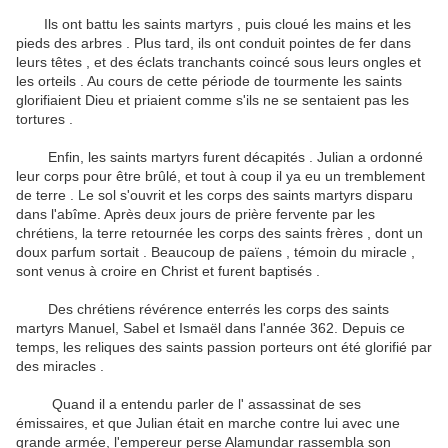
Ils ont battu les saints martyrs , puis cloué les mains et les
pieds des arbres .
Plus tard, ils ont conduit pointes de fer dans
leurs têtes , et des éclats tranchants coincé sous leurs ongles et
les orteils .
Au cours de cette période de tourmente les saints
glorifiaient Dieu et priaient comme s'ils ne se sentaient pas les
tortures .
Enfin, les saints martyrs furent décapités .
Julian a ordonné
leur corps pour être brûlé, et tout à coup il ya eu un tremblement
de terre .
Le sol s'ouvrit et les corps des saints martyrs disparu
dans l'abîme.
Après deux jours de prière fervente par les
chrétiens, la terre retournée les corps des saints frères , dont un
doux parfum sortait .
Beaucoup de païens , témoin du miracle ,
sont venus à croire en Christ et furent baptisés .
Des chrétiens révérence enterrés les corps des saints
martyrs Manuel, Sabel et Ismaël dans l'année 362.
Depuis ce
temps, les reliques des saints passion porteurs ont été glorifié par
des miracles .
Quand il a entendu parler de l' assassinat de ses
émissaires, et que Julian était en marche contre lui avec une
grande armée, l'empereur perse Alamundar rassembla son