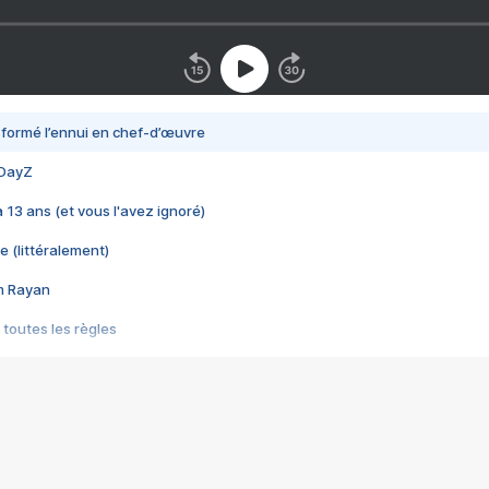
nsformé l’ennui en chef-d’œuvre
 DayZ
 a 13 ans (et vous l'avez ignoré)
e (littéralement)
im Rayan
 toutes les règles
s les jeux vidéo
us choquant de Rockstar ? - Le scandale BULLY
e plus moche de Steam
du RÊVE tourne au CAUCHEMAR