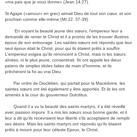
«
ma paix que je
vous donne
» (Jean 14:27
)
.
St
Agape
(
«amour»
en grec
)
aimait Dieu
de tout son cœur
,
et
son
prochain comme
elle-même
(
Mt.22
:
37-39
)
.
En voyant
la beauté
jeune
des sœurs
,
l'empereur
leur a
demandé de
renier le Christ
et
il a promis de
les trouver
illustres
époux
de son entourage
.
Les
saintes sœurs
ont répondu
que leur
seul
époux
était le Christ
,
pour qui
ils étaient prêts à
souffrir.
L'empereur
exigea
qu'ils renoncent à
Christ
,
mais
ni
les
sœurs
aînées
, ni
le plus jeune
,
consentirait
.
Ils ont appelé
les
dieux
païens
de simples
idoles faites
de main d'homme
,
et
ils
prêchèrent
la foi au vrai
Dieu
.
Par
ordre de
Dioclétien
,
qui partait pour
la Macédoine
,
les
saintes sœurs
ont été
également
y être
apportés
.
Et ils
les ont
amenés
à la cour
du gouverneur
Dulcititus
.
Quand il a vu
la beauté
des saints martyrs
,
il
a été réveillé
avec passion
impure
.
Il a mis
les
sœurs
sous bonne garde
,
et
il
leur a dit
qu'ils recevraient
leur liberté
s'ils acceptaient de
remplir
ses
désirs
.
Mais
les
saints martyrs
ont répondu qu'ils
étaient
prêts à mourir
pour leur
céleste
Epoux
, le Christ
.