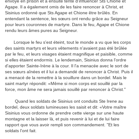
envoyé
en prison
et
a ensuite tenté
d'influencer
Sts
Chione
et
Agape
.
Il
a également omis de
les faire renoncer à
Christ
,
et
Sisinius
ordonné que
Sts
Agape
et
Chione
être brûlés
.
En
entendant
la sentence
,
les
sœurs
ont rendu grâce
au Seigneur
pour
leurs couronnes
de
martyre
.
Dans le feu
,
Agape
et
Chione
rendu leurs
âmes pures
au Seigneur
.
Lorsque le
feu s'est éteint
, tout le monde
a vu que
les corps
des
saints martyrs
et leurs vêtements
n'avaient pas été
brûlée
par
le feu
,
et leurs visages étaient
magnifique et paisible
,
comme
si elles
étaient endormis
.
Le lendemain
,
Sisinius
donna l'ordre
d'apporter
Sainte-Irène
à la cour
.
Il
l'a menacée
avec le
sort de
ses sœurs aînées
et il lui
a demandé
de renoncer à
Christ
.
Puis il
a menacé de la
remettre
à
la souillure
dans un bordel.
Mais le
saint
martyr
répondit: «
Même si
mon corps
est souillé
par la
force,
mon âme
ne sera jamais
souillé par
renoncer à
Christ
.
"
Quand les soldats
de
Sisinius
ont conduit
s
St
e
Irene
au
bordel
,
deux soldats
lumineuses
les saisit
et
dit: «
Votre
maître
Sisinius
vous ordonne
de prendre
cette vierge
sur une haute
montagne
et
la laisser là
,
et
puis revenir à
lui
et
de lui faire
rapport
que vous
avoir rempli
son commandement
.
"
Et
les
soldats
l'ont fait
.