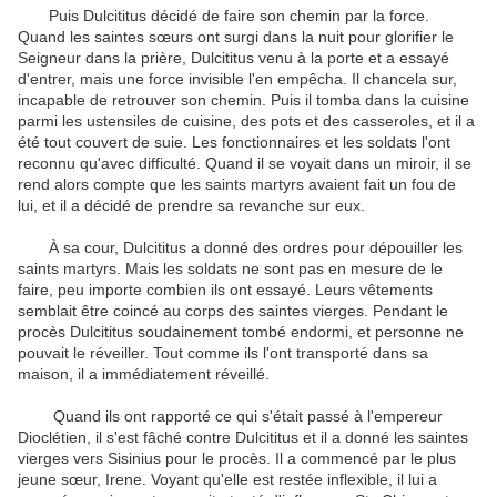
Puis
Dulcititus
décidé de faire
son chemin
par la force.
Quand
les
saintes sœurs
ont surgi
dans la nuit pour
glorifier le
Seigneur
dans la prière
,
Dulcititus
venu à la porte
et
a essayé
d'entrer
,
mais
une force invisible
l'en empêcha.
Il chancela
sur
,
incapable de
retrouver son chemin
.
Puis il
tomba
dans la cuisine
parmi les
ustensiles de cuisine,
des pots
et des casseroles
,
et
il
a
été
tout couvert de
suie
.
Les
fonctionnaires
et
les
soldats
l'ont
reconnu
qu'avec difficulté.
Quand il
se voyait
dans un miroir
,
il
se
rend alors compte
que les
saints martyrs
avaient fait
un fou de
lui
,
et
il a décidé de
prendre sa revanche
sur eux
.
À
sa cour
,
Dulcititus
a donné des ordres
pour dépouiller
les
saints martyrs
.
Mais les soldats
ne sont pas
en mesure
de le
faire
,
peu importe combien
ils ont essayé.
Leurs vêtements
semblait
être coincé
au corps des
saintes vierges
.
Pendant le
procès
Dulcititus
soudainement tombé
endormi
,
et personne ne
pouvait
le réveiller
.
Tout comme ils
l'ont transporté
dans sa
maison
, il a immédiatement
réveillé
.
Quand
ils ont rapporté
ce qui s'était passé
à l'empereur
Dioclétien
,
il
s'est fâché contre
Dulcititus
et
il a donné
les
saintes
vierges
vers
Sisinius
pour le procès.
Il a commencé par
le plus
jeune
sœur
,
Irene
.
Voyant qu'elle
est restée
inflexible
,
il lui a