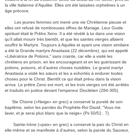
la ville
Italienne
d'Aquilée
.
Elles ont été laissées
orphelines
à un
âge précoce
.
Les
jeunes femmes
ont mené une
vie Chrétienne
pieuse
et
elles ont refusé
de nombreuses offres de
Mariage
.
Leur
Guide
spirituel
était le Prêtre
Xeno
.
Il a été révélé
à
lui dans une vision
qu'il allait mourir
très
bientôt
,
et
que les
saintes vierges
allaient
souffrir le Martyre
.
Toujours à
Aquilée
et ayant une
vision
similaire
a été la
Grande martyre
Anastasia
(
22 décembre
)
,
qui est appelé
«
Libératrice
de
Potions
,
"
sans crainte
, car elle
a visité
les
chrétiens
en prison
, en les encourageant
et en les
guérissant
de
potions
, poisons,
et d'autres
choses nuisibles
.
Le
grand martyr
Anastasia
a visité
les
sœurs
et
les a exhortés à
endurer toutes
choses
pour le Christ
.
Bientôt
ce qui était prévu
dans la vision
arriva
.
Le prêtre
Zeno
est mort
,
et
les
trois vierges
ont été arrêtés
et
traduits en justice
devant l'empereur
Dioclétien
(
284-305
)
.
St
e
Chione
(
«Neige»
en grec
)
a conservé la
pureté
de son
baptême
, selon les paroles
du Prophète
-
Roi
David
,
"
Vous me
laver
,
et je serai
plus blanc
que la neige
» (Ps
50/51
:
.
7).
Sainte-Irène
(
«paix»
en grec
)
a conservé la
paix du Christ
en
elle-même
et se manifeste
à d'autres
,
selon la parole
du Sauveur
,