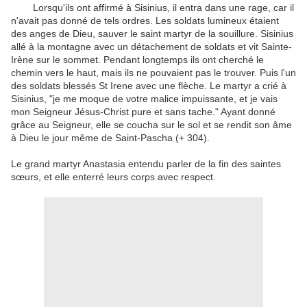
Lorsqu'ils ont affirmé
à
Sisinius
,
il entra dans une
rage
,
car il
n'avait pas donné
de tels ordres
.
Les
soldats
lumineux
étaient
des anges
de Dieu
,
sauver le
saint martyr
de la souillure
.
Sisinius
allé à
la montagne avec
un détachement de soldats
et vit
Sainte-
Irène
sur le sommet
.
Pendant longtemps
ils ont cherché
le
chemin vers le haut
,
mais
ils ne pouvaient pas
le trouver.
Puis l'un
des
soldats
blessés
St
Irene
avec une flèche
.
Le martyr
a crié à
Sisinius
,
"
je me moque
de votre
malice
impuissante
,
et
je vais
mon Seigneur
Jésus-Christ
pure et sans tache
.
"
Ayant
donné
grâce
au Seigneur
,
elle se coucha
sur le sol
et
se rendit
son âme
à Dieu
le jour même
de
Saint-
Pascha
(
+
304
)
.
Le
grand martyr
Anastasia
entendu parler de
la fin des
saintes
sœurs
,
et
elle
enterré
leurs corps
avec respect
.