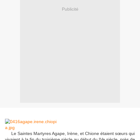
Publicité
Le
Saintes Martyres
Agape
,
Irène,
et
Chione
étaient sœurs
qui
vivaient
à la fin
du troisième
siècle au début
du IVe siècle
,
près de