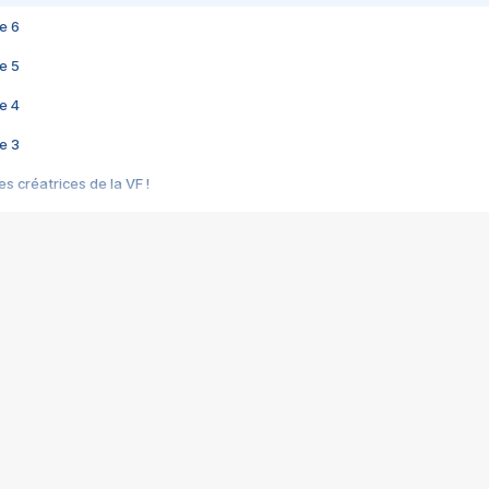
e 6
e 5
e 4
e 3
s créatrices de la VF !
e 2
e 1
e Mektoub My Love arrive enfin ! Rencontre avec Shaïn Boumedine et Sal
i : après Toni en famille
elle réalise le bouleversant Dites lui que je l'aime
ais ! Rencontre autour de Vie privée de Rebecca Zlotowski
 de Marguerite, Grave... Rencontre avec Ella Rumpf