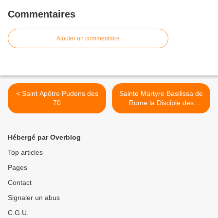
Commentaires
Ajouter un commentaire
< Saint Apôtre Pudens des
Sainte Martyre Basilissa de
70
Rome la Disciple des
apôtres saints Piotr et Paul
>
Hébergé par Overblog
Top articles
Pages
Contact
Signaler un abus
C.G.U.