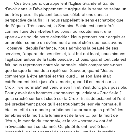
Ces trois
jours, qui
appellent
l'Eglise
Grande et Saint
e
d'
avoir
dans le Développement
liturgique de
la semaine sainte
un
but
très précis
.
Ils placent
tous
ses
célébrations
dans la
perspective de
la fin
;
ils nous rappellent
le
sens
eschatologique
de
Pâques
.
Très souvent,
la Semaine Sainte
est
considéré
comme l'une
des «
belles traditions
» ou «
coutumes
»,
une
«partie»
de
soi
de notre calendrier
.
Nous prenons
pour acquis
et
en profiter
comme un événement
annuel
chéri
que nous avons
«observé»
depuis l'enfance
,
nous admirons
la beauté de ses
services
,
l'apparat
de ses
rites
et
,
last but not least
,
nous aimons
l'agitation
autour de la table
pascale
.
Et puis, quand
tout cela
est
fait, nous
reprenons notre
vie normale
.
Mais
comprenons-nous
que lorsque le monde
a rejeté
son
Sauveur
,
quand
"
Jésus
commença
à être attristé
et
très lourd
...
et
son âme
était
extrêmement
triste jusqu'à la mort
»,
quand il est mort
sur ​​la
Croix
,
"
vie normale
" est venu à
son
fin
et n'est donc plus
possible
.
Pour
y avait des hommes
«normaux»
qui criaient
«
Crucifie-le
["
qui
a craché sur
lui et
cloué sur
la Croix
.
Et
ils détestaient
et
l'ont
tué
précisément parce qu'il
est troublant
de leur
vie normale
.
Il
était en effet
un monde parfaitement
«normal»
qui a préféré
les
ténèbres
et la mort
à la lumière
et de la vie
....
par
la mort de
Jésus, le
monde
du
«normal»
,
et la vie
«normale»
ont été
irrévocablement
condamné
.
Ou plutôt
ils ont révélé
leur