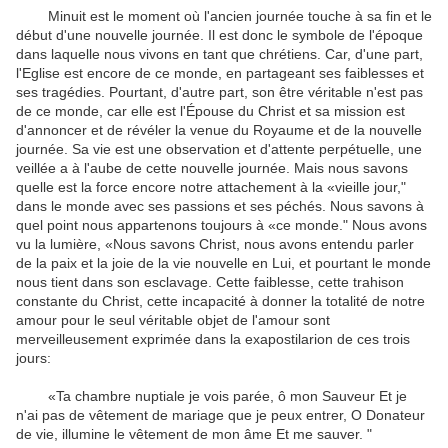
Minuit
est le
moment où
l'ancien
journée
touche à sa fin
et
le
début d'une
nouvelle journée
.
Il est donc
le symbole
de
l'époque
dans laquelle nous vivons
en tant que chrétiens
.
Car,
d'une part
,
l'Eglise
est
encore de ce monde
, en partageant
ses faiblesses et
ses
tragédies
.
Pourtant
,
d'autre part
,
son
être véritable
n'est pas
de ce monde
,
car elle
est l'Épouse
du Christ
et
sa mission
est
d'annoncer
et
de révéler
la venue
du Royaume
et
de
la nouvelle
journée
.
Sa vie est
une
observation
et d'attente
perpétuelle
,
une
veillée
a
à l'aube
de
cette nouvelle journée
.
Mais nous savons
quelle est la force
encore
notre attachement à
la «vieille
jour
,
"
dans le monde avec
ses passions et ses
péchés
.
Nous savons
à
quel point
nous appartenons
toujours
à
«
ce monde
.
"
Nous avons
vu
la lumière
,
«Nous savons
Christ
,
nous avons
entendu parler
de la
paix et la joie
de la vie nouvelle
en Lui
,
et
pourtant le monde
nous tient
dans son
esclavage
.
Cette faiblesse
,
cette trahison
constante
du Christ
,
cette incapacité
à
donner
la totalité de notre
amour
pour
le seul
véritable objet
de l'amour
sont
merveilleusement
exprimée dans la
exapostilarion
de
ces trois
jours
:
«Ta
chambre nuptiale
je vois
parée
, ô mon
Sauveur
Et je
n'ai pas de
vêtement
de mariage
que je peux
entrer
,
O
Donateur
de
vie
, illumine
le vêtement de
mon âme
Et
me sauver
.
"