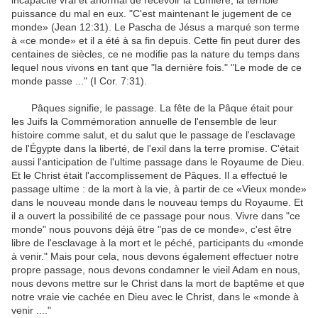
incapacité
vrai
et
anormal
de recevoir
la Lumière
,
la terrible
puissance
du mal
en eux.
"
C'est maintenant le
jugement
de ce
monde»
(
Jean 12:31
)
.
Le
Pascha
de Jésus
a marqué son
terme
à
«ce monde»
et il a été
à sa
fin
depuis.
Cette
fin
peut
durer des
centaines
de
siècles, ce
ne modifie pas
la nature du temps
dans
lequel nous vivons
en tant que
"
la dernière fois.
" "
Le
mode
de
ce
monde passe
...
"
(
I Cor
.
7:31
)
.
Pâques
signifie
, le passage
.
La
fête de la Pâque
était
pour
les Juifs
la
Commémoration annuelle
de l'ensemble de
leur
histoire
comme
salut
,
et
du salut
que le passage
de l'esclavage
de l'Égypte dans
la liberté
,
de l'exil
dans la terre promise
.
C'était
aussi
l'anticipation de l'
ultime
passage
dans le Royaume
de Dieu
.
Et le Christ
était l'accomplissement de
Pâques
.
Il a effectué
le
passage
ultime
:
de la mort à
la vie
,
à partir de ce
«Vieux monde»
dans le nouveau monde
dans le nouveau
temps
du Royaume
.
Et
il a ouvert
la possibilité
de ce passage
pour nous.
Vivre dans
"
ce
monde
"
nous pouvons déjà
être
"
pas de ce monde
», c'est
être
libre
de l'esclavage à
la mort
et le péché
, participants
du «monde
à venir.
"
Mais
pour cela, nous
devons
également effectuer
notre
propre
passage
,
nous devons condamner
le vieil Adam
en nous,
nous
devons mettre
sur le Christ
dans
la mort
de baptême
et
que
notre
vraie vie
cachée
en Dieu
avec le Christ
,
dans le «monde
à
venir ....
"