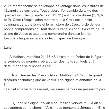
2
.
Le même thème
se développe
davantage
dans les lectures
de
l'Évangile
de ces
jours
.
Tout d'abord
,
l'ensemble du texte
des
quatre
Evangiles
(jusqu'à
Jean 13
:
31
)
est lue à
la durée
(
1
, 3, 6
et
9
)
.
Cette
récapitulation
montre que
la Croix
est le point
culminant
de toute la vie
et le ministère
de Jésus
,
la clé de
leur
bonne compréhension
.
Tout dans
l'Evangile
conduit à
cette heure
ultime
de Jésus
et
tout est
à comprendre dans
sa lumière
.
Ensuite
,
chaque service
a sa
leçon
spéciale
Evangile
:
Lundi
:
A
Matines
:
Matthieu 21
: 18-
43-
l'histoire
de l'arbre
de
la figure
,
le symbole
du monde créé
à porter des fruits
spirituels
et
à
défaut
, dans sa réponse
à Dieu
.
À
la Liturgie des
Présanctifiés
:
Matthieu 24
:
3-35
:
le grand
discours eschatologique
de Jésus
.
Les signes et
annonce
de la
fin.
:
«Le ciel et
la terre passeront
,
mais mes paroles
ne passeront pas
....
"
"
Quand le Seigneur
allait
à
sa Passion
volontaire
,
Il a dit
à
ses apôtres
sur le chemin
:
Voici, nous
montons à Jérusalem
,
Et
le