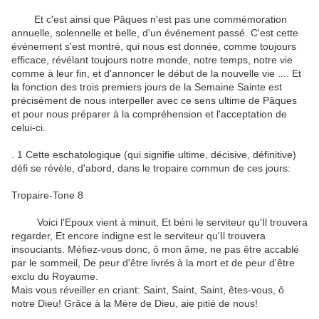
Et c'est ainsi que
Pâques n'est pas
une commémoration
annuelle
,
solennelle
et
belle
,
d'un événement passé
.
C'est cette
événement
s'est montré
,
qui nous est donnée
, comme toujours
efficace
, révélant
toujours notre
monde, notre
temps
,
notre vie
comme
à leur
fin
,
et d'annoncer
le début
de la nouvelle
vie
....
Et
la fonction
des trois premiers
jours
de la Semaine Sainte
est
précisément
de nous interpeller
avec ce
sens ultime de
Pâques
et
pour nous préparer à
la
compréhension et l'acceptation
de
celui-ci
.
.
1
Cette
eschatologique
(
qui signifie
ultime
,
décisive
,
définitive
)
défi
se révèle
, d'abord,
dans le
tropaire
commun
de ces
jours
:
Tropaire
-
Tone
8
Voici
l'Epoux
vient
à minuit
,
Et béni le
serviteur
qu'Il
trouvera
regarder
,
Et encore
indigne
est le
serviteur
qu'Il
trouvera
insouciants.
Méfiez-vous
donc, ô
mon âme
,
ne
pas
être
accablé
par le sommeil
,
De peur d'être
livrés à la mort
et
de peur d'être
exclu
du Royaume
.
Mais
vous
réveiller
en criant:
Saint, Saint
,
Saint
,
êtes
-vous
, ô
notre Dieu
!
Grâce à
la Mère de Dieu
, aie pitié de
nous
!