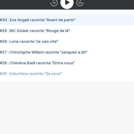
#30 : Eve Angeli raconte "Avant de partir"
#29 : MC Solaar raconte "Bouge de là"
28 : Lorie raconte "Je vais vite"
#27 : Christophe Willem raconte "Jacques a dit"
#26 : Chimène Badi raconte "Entre nous"
#25 : Indochine raconte "3e sexe"
#24 : Zaho raconte "C'est chelou"
#23 : Patrick Bruel raconte "Au café des délices"
#22 : Kyo raconte "Le chemin"
#21 : Nolwenn Leroy raconte "Cassé"
#20 : Patrick Hernandez raconte "Born to be alive"