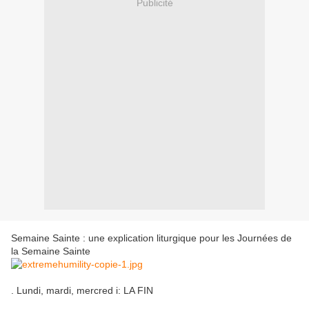
Publicité
Semaine Sainte
: une explication
liturgique
pour les Journées
de
la Semaine Sainte
.
L
undi
,
mardi
,
mercred i
:
LA FIN