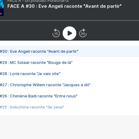
FACE A - un podcast Purecharts
FACE A #30 : Eve Angeli raconte "Avant de partir"
#30 : Eve Angeli raconte "Avant de partir"
#29 : MC Solaar raconte "Bouge de là"
28 : Lorie raconte "Je vais vite"
#27 : Christophe Willem raconte "Jacques a dit"
#26 : Chimène Badi raconte "Entre nous"
#25 : Indochine raconte "3e sexe"
#24 : Zaho raconte "C'est chelou"
#23 : Patrick Bruel raconte "Au café des délices"