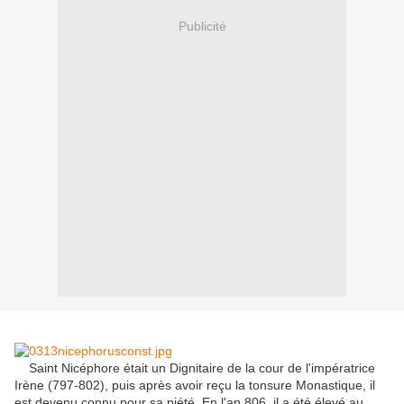
Publicité
Saint
Nicéphore
était un Dignitaire
de la cour de
l'
impératrice
Irène
(
797-802
)
, puis
après avoir reçu
la tonsure Monastique
, il
est devenu
connu pour sa piété
.
En l'an
806
, il
a été élevé au