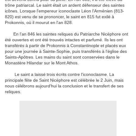
trône patriarcal
.
Le
saint
était un
ardent défenseur
des
saintes
icônes
.
Lorsque l'
empereur
iconoclaste
Léon l'Arménien
(
813-
820
)
est venu
de se prononcer
,
le
saint
en 815
fut exilé à
Prokonnis
, où il
mourut en l'an
828.
En l'an
846
les saintes reliques
du Patriarche
Nicéphore
ont
été ouvertes
et
ont été trouvés
intact
es
et parfumé.
Ils
les ont
transférés
à partir de
Prokonnis
à
Constantinople
et placés
eux
pour une journée
à Sainte-Sophie
, puis
transférés
à l'église
des
Saints-Apôtres
.
Les mains du
saint sont
conservées
dans le
Monastère
Hilandar
sur le Mont
Athos
.
Le
saint
a laissé
trois
écrits contre
l'iconoclasme
.
La
principale
fête de Saint
Nicéphore
est célébrée
le 2
Juin
, mais
nous célébrons aujourd'hui
la conclusion
et le transfert de
ses
reliques
.