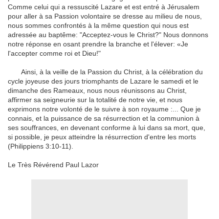
Comme celui qui
a ressuscité Lazare
et
est entré à Jérusalem
pour aller à
sa Passion
volontaire
se dresse
au milieu de nous
,
nous sommes confrontés à
la même question
qui nous est
adressée
au baptême
:
"
Acceptez-vous
le Christ
?
"
Nous donnons
notre réponse
en osant
prendre
la branche
et
l'élever
:
«Je
l'accepter comme
roi
et
Dieu
!
"
Ainsi
,
à la veille
de la Passion du
Christ
,
à la célébration
du
cycle
joyeuse
des
jours
triomphants
de Lazare
le samedi et le
dimanche des Rameaux
,
nous nous
réunissons
au Christ
,
affirmer
sa seigneurie
sur la totalité
de notre vie
,
et nous
exprimons notre
volonté de
le suivre
à
son royaume
:
...
Que je
connais, et
la
puissance de sa résurrection
et la communion à
ses
souffrances, en devenant
conforme à lui dans
sa mort
,
que
,
si possible,
je peux
atteindre
la résurrection
d'entre les morts
(
Philippiens
3:10-11
)
.
Le Très Révérend
Paul
Lazor