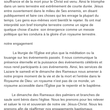
souffrance
et de la mort
pour
le Christ est venu
.
Ainsi
le triomphe
dans un
sens terrestre
est extrêmement
de
courte durée.
Jésus
entre
ouvertement
dans le
milieu
de Ses ennemis
, en disant
publiquement
et
faire ces choses
qui les
enrage
la plupart du
temps.
Les
gens eux-mêmes
vont bientôt
le rejeter
.
Ils
ont mal
interprété
son
bref
triomphe
terrestre
comme un signe de
quelque chose d'autre
:
son
émergence
comme
un messie
politique
qui
les conduira
à la gloire
d'un
royaume terrestre
.
notre engagement
La liturgie
de l'Eglise
est
plus
que la méditation
ou la
louange
sur les événements
passés
.
Il
nous communique
la
présence éternelle
et la puissance
des évènements
célébrés
et
nous rend
participants à ces
événements.
Ainsi, les
services
de
Lazare
le samedi et le
dimanche des Rameaux
nous amener à
notre propre
moment de la vie
et de la mort
et l'entrée dans
le
Royaume de Dieu
:
un royaume
n'est pas de ce
monde
,
un
royaume
accessible
dans l'Église
par le repentir
et le baptême
.
Le dimanche des Rameaux
des palmiers
et
branches de
saule
sont bénis
dans l'église
.
Nous les prenons
pour
les relever
et
saluer
le roi
et
souverain de
notre vie
:
Jésus-Christ
.
Nous les
prenons
afin de réaffirmer
nos engagements
baptismaux
.