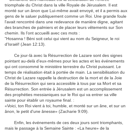
triomphale
du Christ dans
la ville Royale de
Jérusalem
.
Il est
monté
sur
un ânon
que Lui-même
avait envoyé
,
et il
a permis aux
gens
de le
saluer
publiquement
comme un Roi
.
Une grande foule
l'avait rencontré
dans
une redevance
de
manière digne
,
agitant
des branches
de palmiers
et de placer
leurs vêtements
sur Son
chemin
.
Ils l'ont
accueilli avec
ces
mots
:
"
Hosanna
!
Béni soit celui
qui vient au
nom du
Seigneur, le
roi
d'Israël
!
(Jean
12:13
)
.
Ce jour-là
avec
la Résurrection de Lazare
sont des signes
pointant
au-delà
d'eux-mêmes pour
les
actes
et les événements
qui
ont consommé
le
ministère terrestre
du Christ
puissant
.
Le
temps
de
réalisation
était
à portée de main
.
La
sensibilisation
du
Christ
de Lazare
rappelle
la
destruction de la mort
et de
la
Joie
de la Résurrection
qui sera
accessible à tous par
sa Mort et sa
Résurrection
.
Son
entrée à Jérusalem
est
un
accomplissement
des prophéties
messianiques
sur le Roi
qui va entrer
sa
ville
sainte
pour établir un royaume
final
.
:
«Voici,
ton Roi vient
à toi,
humble
,
et
monté
sur un âne
,
et
sur
​​un
ânon, le
petit d'une ânesse
»
(Zacharie
9:09
)
.
Enfin
,
les événements de ces
deux
jours
sont
triomphants
,
mais
le passage
à
la Semaine Sainte
:
«La heure
» de la