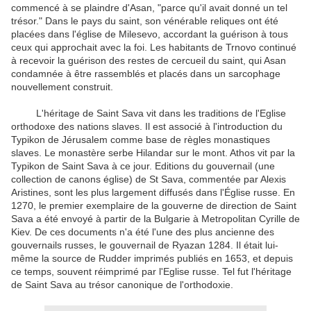
commencé à se plaindre d'Asan, "parce qu'il avait donné un tel
trésor." Dans le pays du saint, son vénérable
reliques ont été
placées dans l'église de Milesevo, accordant la guérison à tous
ceux qui approchait avec la foi.
Les habitants de Trnovo continué
à recevoir la guérison des restes de cercueil du saint, qui Asan
condamnée à être rassemblés et placés dans un sarcophage
nouvellement construit.
L'héritage de Saint Sava vit dans les traditions de l'Eglise
orthodoxe des nations slaves.
Il est associé à l'introduction du
Typikon de Jérusalem comme base de règles monastiques
slaves.
Le monastère serbe Hilandar sur le mont.
Athos vit par la
Typikon de Saint Sava à ce jour.
Editions du gouvernail (une
collection de canons église) de St Sava, commentée par Alexis
Aristines, sont les plus largement diffusés dans l'Église russe.
En
1270, le premier exemplaire de la gouverne de direction de Saint
Sava a été envoyé à partir de la Bulgarie à Metropolitan Cyrille de
Kiev.
De ces documents n'a été l'une des plus ancienne des
gouvernails russes, le gouvernail de Ryazan 1284.
Il était lui-
même la source de Rudder imprimés publiés en 1653, et depuis
ce temps, souvent réimprimé par l'Eglise russe.
Tel fut l'héritage
de Saint Sava au trésor canonique de l'orthodoxie.