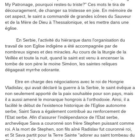
My Patronage, pourquoi restes-tu triste?" Ces mots le tira de
découragement, de changer sa tristesse en joie.
En mémoire de
cet aspect, le saint a commandé de grandes icônes du Sauveur
et de la Mère de Dieu à Thessalonique, et les mettre dans une
église.
En Serbie, l'activité du hiérarque dans l'organisation du
travail de son Eglise indigène a été accompagnée par de
nombreux signes et des miracles.
Au cours de la liturgie de la
Veillée et toute la nuit, quand le saint est venu à encenser la
tombe de son père le moine Siméon, les saintes reliques
dégageait myrrhe odorante.
Etre en charge des négociations avec le roi de Hongrie
Vladislav, qui avait déclaré la guerre à la Serbie, le saint évêque a
non seulement apporté de la paix souhaitée pour son pays, mais
il a aussi amené le monarque hongrois à l'orthodoxie.
Ainsi, il a
facilité le début de l'existence historique de l'Eglise autonome
serbe, Saint Sava a également contribué au renforcement de
l'Etat serbe.
Afin d'assurer l'indépendance de l'Etat serbe,
archevêque Sava a couronné son frère Stephen puissant comme
roi.
A la mort de Stephen, son fils aîné Radislav fut couronné roi,
et St Sava partit pour la Terre Sainte "adorer au saint tombeau du