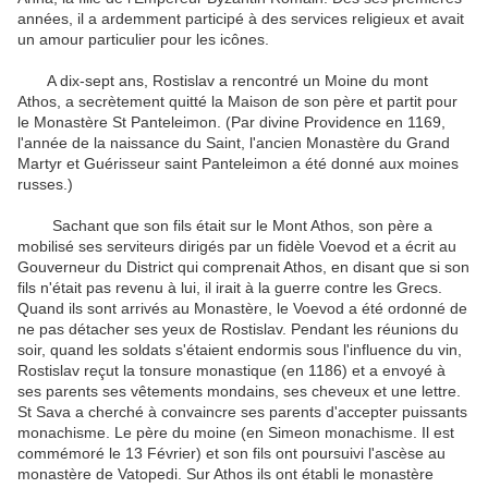
années, il a ardemment participé à des services religieux et avait
un amour particulier pour les icônes.
A dix-sept ans, Rostislav a rencontré un Moine du mont
Athos, a secrètement quitté la Maison de son père et partit pour
le Monastère St Panteleimon.
(Par divine Providence en 1169,
l'année de la naissance du Saint, l'ancien Monastère du Grand
Martyr et Guérisseur saint Panteleimon a été donné aux moines
russes.)
Sachant que son fils était sur le Mont Athos, son père a
mobilisé ses serviteurs dirigés par un fidèle Voevod et a écrit au
Gouverneur du District qui comprenait Athos, en disant que si son
fils n'était pas revenu à lui, il irait à la guerre contre les Grecs.
Quand ils sont arrivés au Monastère, le Voevod a été ordonné de
ne pas détacher ses yeux de Rostislav.
Pendant les réunions du
soir, quand les soldats s'étaient endormis sous l'influence du vin,
Rostislav reçut la tonsure monastique (en 1186) et a envoyé à
ses parents ses vêtements mondains, ses cheveux et une lettre.
St Sava a cherché à convaincre ses parents d'accepter puissants
monachisme.
Le père du moine (en Simeon monachisme. Il est
commémoré le 13 Février) et son fils ont poursuivi l'ascèse au
monastère de Vatopedi.
Sur Athos ils ont établi le monastère