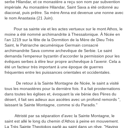
serbe Hilandar, et ce monastère a reçu son nom par subvention
impériale.
Au monastère Hilandar, Saint Sava a été ordonné au
diaconat, puis prêtre.
Sa mère Anna est devenue une nonne avec
le nom Anastasia (21 Juin).
Pour sa sainte vie et les actes vertueux sur le mont Athos, le
moine a été nommé archimandrite à Thessalonique.
À Nicée en
l'an 1219 sur la fête de la Dormition de la Mère de Dieu Très
Saint, le Patriarche œcuménique Germain consacré
archimandrite Sava comme archevêque de Serbie.
Le saint
demanda l'empereur byzantin d'accorder la permission pour les
évêques serbes à élire leur propre archevêque à l'avenir.
Cela a
été un facteur très important à une époque de guerres
fréquentes entre les puissances orientales et occidentales.
De retour à la Sainte Montagne de Nicée, le saint a visité
tous les monastères pour la dernière fois.
Il a fait prosternations
dans toutes les églises et, évoquant la vie bénie des Pères du
désert, il fait ses adieux aux ascètes avec un profond remords ",
laissant la Sainte Montagne, comme si du Paradis."
Attristé par sa séparation d'avec la Sainte Montagne, le
saint est allé le long du chemin d'Athos à peine en mouvement.
La Très Sainte Theotokos parlé au saint dans un rêve, "Having