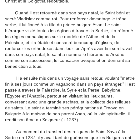
Christ et le Golgotha ​​redoutable."
Quand il est retourné dans son pays natal, le Saint béni et
sacré Vladislav comme roi.
Pour renforcer davantage le trône
serbe, il lui fiancé à la fille du prince bulgare Asan.
Le saint
hiérarque visité toutes les églises à travers la Serbie, il a réformé
les règles monastiques sur le modèle de l'Athos et de la
Palestine, et il a établi et consacré beaucoup d'églises, de
renforcer les orthodoxes dans leur foi.
Après avoir fini son travail
dans son pays natal, le saint a nommé le hiéromoine Arsène
comme son successeur, lui consacrer évêque et en donnant sa
bénédiction à tous.
Il a ensuite mis dans un voyage sans retour, voulant "mettre
fin à ses jours comme un vagabond dans un pays étranger." Il est
passé à travers la Palestine, la Syrie et la Perse, Babylone,
l'Egypte et l'Anatolie, partout en visitant les lieux saints,
conversant avec une grande
ascètes, et la collecte des reliques
de saints.
Le saint a terminé ses pérégrinations à Trnovo en
Bulgarie à la maison de son parent Asan, où la joie spirituelle, il
rendit son âme au Seigneur (+ 1237).
Au moment du transfert des reliques de Saint Sava à la
Serbie en 1237, il y avait tant de guérisons que les Bulgares ont