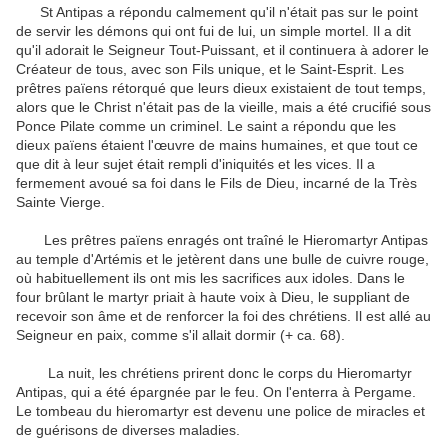
St
Antipas
a répondu calmement qu'il
n'était pas
sur le point
de
servir
les démons qui
ont fui
de lui
,
un simple mortel
.
Il a dit
qu'il
adorait le
Seigneur Tout-Puissant
,
et
il continuera à
adorer le
Créateur
de
tous
,
avec son
Fils unique
,
et
le Saint-Esprit
.
Les
prêtres païens
rétorqué
que leurs dieux
existaient
de tout temps
,
alors que le Christ
n'était pas
de
la vieille
, mais
a été crucifié
sous
Ponce Pilate
comme un criminel
.
Le saint
a répondu que les
dieux païens
étaient l'œuvre de
mains humaines
, et que
tout ce
que dit
à leur sujet
était rempli
d'iniquités
et les vices
.
Il a
fermement
avoué
sa foi
dans le Fils
de Dieu
,
incarné de
la Très
Sainte Vierge
.
Les
prêtres païens
enragés
ont
traîné
le
Hieromartyr
Antipas
au temple
d'Artémis
et le jetèrent dans
une bulle
de cuivre
rouge,
où habituellement
ils ont mis les
sacrifices aux
idoles
.
Dans le
four
brûlant
le
martyr
priait
à haute voix
à Dieu
,
le suppliant de
recevoir son
âme
et
de renforcer
la foi des
chrétiens
.
Il est allé au
Seigneur
en paix
,
comme
s'il allait
dormir
(
+
ca
.
68
)
.
La nuit,
les chrétiens
prirent donc le corps
du
Hieromartyr
Antipas
,
qui a été
épargnée
par
le feu
.
On l'enterra
à Pergame
.
Le tombeau
du
hieromartyr
est devenu
une police
de
miracles
et
de
guérisons
de
diverses maladies
.