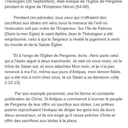
Théologien
(26
Septembre
)
,
était
évêque de l'Eglise
de Pergame
pendant le règne de
l'Empereur Néron
(
54-68
)
.
Pendant ces périodes,
tous ceux qui
n'offraient
des
sacrifices aux
idoles
ont
vécu
sous la menace
de
l'exil
ou
l'exécution
soit
par
ordre de l'Empereur
.
Sur l'île de
Patmos
(
Dans la mer Egée
)
le
saint Apôtre
Jean le Théologien
a été
emprisonné
,
celui à qui le
Seigneur a révélé
le jugement
à venir
du monde
et
de la Sainte Église
.
"
Et
à l'ange de
l'Eglise
de
Pergame, écris
:
Ainsi parle celui
qui
a l'épée aiguë
à deux tranchants
.
Je sais
où vous vivez,
où
le
trône de
Satan
est
,
et vous
attachiez
Mon nom
,
et je n'ai pas
renoncé à
ma Foi
,
même aux jours d'
Antipas
, mon témoin fidèle
,
qui
a été
mis à mort chez
vous, là où
Satan a sa demeure
»(Ap
2:12-13
)
.
Par son exemple
personnel
,
une foi ferme
et
constante
prédication
du Christ
,
St
Antipas
a commencé à tourner
le peuple
de Pergame
de
leur offrir un sacrifice
aux idoles
.
Les
prêtres
païens
reprochaient
l'évêque
de diriger
les
gens loin de
leurs
dieux ancestraux
,
et
ils ont exigé
qu'il cesse
prêcher
Christ
et
offrir des sacrifices aux
idoles
à la place.