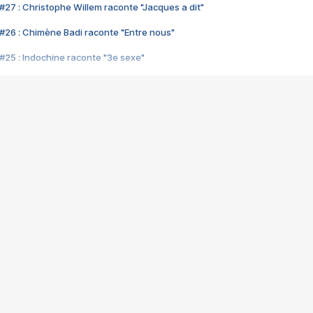
#27 : Christophe Willem raconte "Jacques a dit"
#26 : Chimène Badi raconte "Entre nous"
#25 : Indochine raconte "3e sexe"
#24 : Zaho raconte "C'est chelou"
#23 : Patrick Bruel raconte "Au café des délices"
#22 : Kyo raconte "Le chemin"
#21 : Nolwenn Leroy raconte "Cassé"
#20 : Patrick Hernandez raconte "Born to be alive"
#19 : Lorie raconte "Près de moi"
#18 : Michael Jones raconte "A nos actes manqués" (avec Jean-Jacque
#17 : Khaled raconte "Aïcha"
#16 : Corneille raconte "Parce qu'on vient de loin"
#15 : Indochine raconte "L'aventurier"