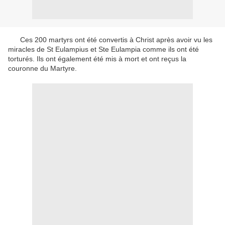
Ces
200
martyrs
ont été convertis
à
Christ
après avoir vu les
miracles de
St
Eulampius
et
St
e
Eulampia
comme ils
ont été
torturés
.
Ils
ont également été
mis à mort
et ont
reçu
s
la
couronne du Martyre
.