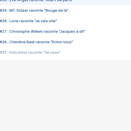
#29 : MC Solaar raconte "Bouge de là"
28 : Lorie raconte "Je vais vite"
#27 : Christophe Willem raconte "Jacques a dit"
#26 : Chimène Badi raconte "Entre nous"
#25 : Indochine raconte "3e sexe"
#24 : Zaho raconte "C'est chelou"
#23 : Patrick Bruel raconte "Au café des délices"
#22 : Kyo raconte "Le chemin"
#21 : Nolwenn Leroy raconte "Cassé"
#20 : Patrick Hernandez raconte "Born to be alive"
#19 : Lorie raconte "Près de moi"
#18 : Michael Jones raconte "A nos actes manqués" (avec Jean-Jacque