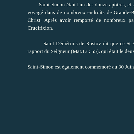
Saint-Simon
était
l'un des douze
apôtres
,
et 
voyagé
dans de nombreux endroits
de Grande-B
Christ
.
Après avoir remporté
de nombreux pa
Crucifixion
.
Saint
Démétrius
de Rostov
dit que
ce St
rapport
du Seigneur
(
Mat.13
:
55)
,
qui était le
deu
Saint-Simon
est également commémoré au 30
Juin