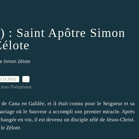
3) : Saint Apôtre Simon
Zélote
tre Simon Zélote
1.11.2012
…
 Jean-Théophane
de Cana en
Galilée, et il
était connu pour
le Seigneur et sa
mariage
où le Sauveur
a accompli son
premier miracle.
Après
changée en vin
, il est devenu
un disciple
zélé de
Jésus-Christ.
le Zélote
.