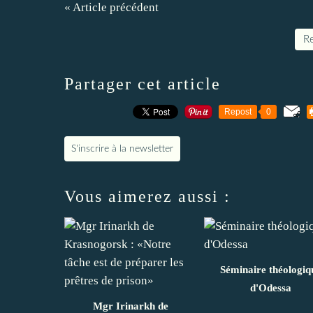
« Article précédent
Re
Partager cet article
Repost
0
S'inscrire à la newsletter
Vous aimerez aussi :
Séminaire théologiq
d'Odessa
Mgr Irinarkh de