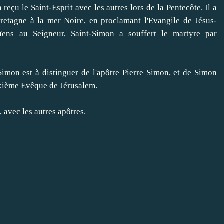
a reçu le
Saint-Esprit
avec les autres lors de
la Pentecôte.
Il a
retagne
à la mer Noire
, en proclamant
l'Evangile
de Jésus-
ïens
au Seigneur
,
Saint-Simon
a souffert le martyre
par
 Simon
est
à distinguer de
l'apôtre Pierre
Simon, et
de Simon
xième Evêque
de Jérusalem
.
, avec
les autres apôtres.