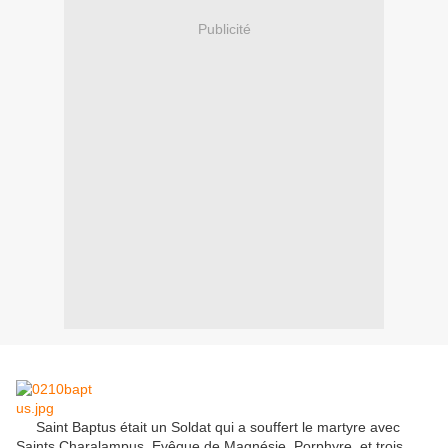
Publicité
Saint
Baptus
était un Soldat
qui
a souffert le martyre
avec
Saints
Charalampus
,
Evêque de
Magnésie
,
Porphyre
,
et trois