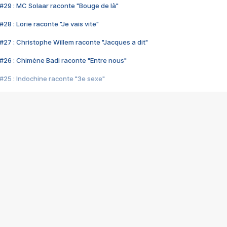
#29 : MC Solaar raconte "Bouge de là"
28 : Lorie raconte "Je vais vite"
#27 : Christophe Willem raconte "Jacques a dit"
#26 : Chimène Badi raconte "Entre nous"
#25 : Indochine raconte "3e sexe"
#24 : Zaho raconte "C'est chelou"
#23 : Patrick Bruel raconte "Au café des délices"
#22 : Kyo raconte "Le chemin"
#21 : Nolwenn Leroy raconte "Cassé"
#20 : Patrick Hernandez raconte "Born to be alive"
#19 : Lorie raconte "Près de moi"
#18 : Michael Jones raconte "A nos actes manqués" (avec Jean-Jacque
#17 : Khaled raconte "Aïcha"