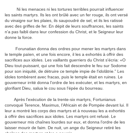
Ni les menaces ni les tortures terribles pourrait influencer
les saints martyrs. Ils les ont brûlé avec un fer rouge, ils ont versé
du vinaigre sur les plaies, ils saupoudré de sel, et ils les ratissé
avec des griffes de fer. En dépit de leurs souffrances, les saints
n'a pas faibli dans leur confession du Christ, et le Seigneur leur
donne la force.
Forunatian donna des ordres pour mener les martyrs dans
le temple païen, et une fois encore, il les a exhortés à offrir des
sacrifices aux idoles. Les vaillants guerriers du Christ s'écria: «O
Dieu tout-puissant, qui une fois fait descendre le feu sur Sodome
pour son iniquité, de détruire ce temple impie de l'idolâtrie." Les
idoles tombèrent avec fracas, puis le temple était en ruines. Le
gouverneur irrité donna l'ordre de les exécuter, et les martyrs, en
glorifiant Dieu, salua le cou sous l'épée du bourreau.
Après l'exécution de la trente-six martyrs, Fortunianus
convoqué Terence, Maximus, l'Africain et de Pompée devant lui. Il
leur a montré les corps des martyrs et à nouveau les a exhortés
à offrir des sacrifices aux idoles. Les martyrs ont refusé. Le
gouverneur mis chaînes lourdes sur eux, et donna l'ordre de les
laisser mourir de faim. De nuit, un ange du Seigneur retiré les