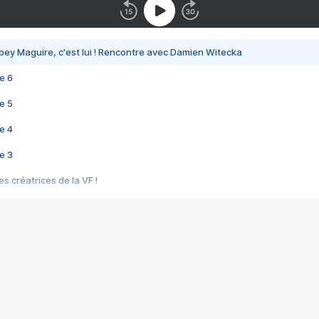
bey Maguire, c'est lui ! Rencontre avec Damien Witecka
e 6
e 5
e 4
e 3
s créatrices de la VF !
e 2
e 1
e Mektoub My Love arrive enfin ! Rencontre avec Shaïn Boumedine et Sal
i : après Toni en famille
elle réalise le bouleversant Dites lui que je l'aime