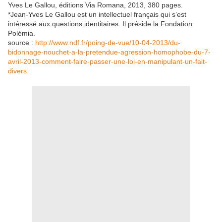
Yves Le Gallou, éditions Via Romana, 2013, 380 pages.
*Jean-Yves Le Gallou est un intellectuel français qui s’est
intéressé aux questions identitaires. Il préside la Fondation
Polémia.
source :
http://www.ndf.fr/poing-de-vue/10-04-2013/du-
bidonnage-nouchet-a-la-pretendue-agression-homophobe-du-7-
avril-2013-comment-faire-passer-une-loi-en-manipulant-un-fait-
divers