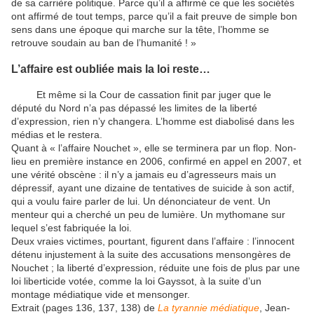
de sa carrière politique. Parce qu’il a affirmé ce que les sociétés
ont affirmé de tout temps, parce qu’il a fait preuve de simple bon
sens dans une époque qui marche sur la tête, l’homme se
retrouve soudain au ban de l’humanité ! »
L’affaire est oubliée mais la loi reste…
Et même si la Cour de cassation finit par juger que le
député du Nord n’a pas dépassé les limites de la liberté
d’expression, rien n’y changera. L’homme est diabolisé dans les
médias et le restera.
Quant à « l’affaire Nouchet », elle se terminera par un flop. Non-
lieu en première instance en 2006, confirmé en appel en 2007, et
une vérité obscène : il n’y a jamais eu d’agresseurs mais un
dépressif, ayant une dizaine de tentatives de suicide à son actif,
qui a voulu faire parler de lui. Un dénonciateur de vent. Un
menteur qui a cherché un peu de lumière. Un mythomane sur
lequel s’est fabriquée la loi.
Deux vraies victimes, pourtant, figurent dans l’affaire : l’innocent
détenu injustement à la suite des accusations mensongères de
Nouchet ; la liberté d’expression, réduite une fois de plus par une
loi liberticide votée, comme la loi Gayssot, à la suite d’un
montage médiatique vide et mensonger.
Extrait (pages 136, 137, 138) de
La tyrannie médiatique
, Jean-