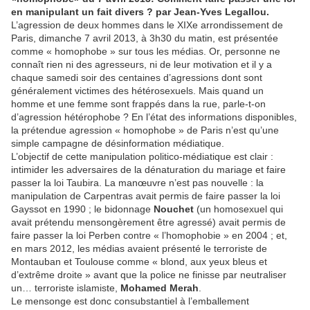
en manipulant un fait divers ? par Jean-Yves Legallou.
L’agression de deux hommes dans le XIXe arrondissement de
Paris, dimanche 7 avril 2013, à 3h30 du matin, est présentée
comme « homophobe » sur tous les médias. Or, personne ne
connaît rien ni des agresseurs, ni de leur motivation et il y a
chaque samedi soir des centaines d’agressions dont sont
généralement victimes des hétérosexuels. Mais quand un
homme et une femme sont frappés dans la rue, parle-t-on
d’agression hétérophobe ? En l’état des informations disponibles,
la prétendue agression « homophobe » de Paris n’est qu’une
simple campagne de désinformation médiatique.
L’objectif de cette manipulation politico-médiatique est clair :
intimider les adversaires de la dénaturation du mariage et faire
passer la loi Taubira. La manœuvre n’est pas nouvelle : la
manipulation de Carpentras avait permis de faire passer la loi
Gayssot en 1990 ; le bidonnage
Nouchet
(un homosexuel qui
avait prétendu mensongèrement être agressé) avait permis de
faire passer la loi Perben contre « l’homophobie » en 2004 ; et,
en mars 2012, les médias avaient présenté le terroriste de
Montauban et Toulouse comme « blond, aux yeux bleus et
d’extrême droite » avant que la police ne finisse par neutraliser
un… terroriste islamiste,
Mohamed Merah
.
Le mensonge est donc consubstantiel à l’emballement