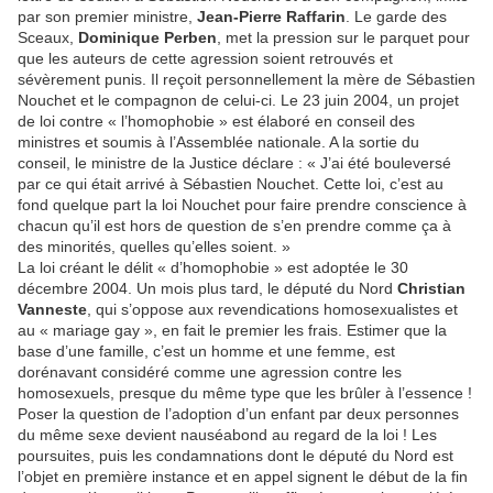
par son premier ministre,
Jean-Pierre Raffarin
. Le garde des
Sceaux,
Dominique Perben
, met la pression sur le parquet pour
que les auteurs de cette agression soient retrouvés et
sévèrement punis. Il reçoit personnellement la mère de Sébastien
Nouchet et le compagnon de celui-ci. Le 23 juin 2004, un projet
de loi contre « l’homophobie » est élaboré en conseil des
ministres et soumis à l’Assemblée nationale. A la sortie du
conseil, le ministre de la Justice déclare : « J’ai été bouleversé
par ce qui était arrivé à Sébastien Nouchet. Cette loi, c’est au
fond quelque part la loi Nouchet pour faire prendre conscience à
chacun qu’il est hors de question de s’en prendre comme ça à
des minorités, quelles qu’elles soient. »
La loi créant le délit « d’homophobie » est adoptée le 30
décembre 2004. Un mois plus tard, le député du Nord
Christian
Vanneste
, qui s’oppose aux revendications homosexualistes et
au « mariage gay », en fait le premier les frais. Estimer que la
base d’une famille, c’est un homme et une femme, est
dorénavant considéré comme une agression contre les
homosexuels, presque du même type que les brûler à l’essence !
Poser la question de l’adoption d’un enfant par deux personnes
du même sexe devient nauséabond au regard de la loi ! Les
poursuites, puis les condamnations dont le député du Nord est
l’objet en première instance et en appel signent le début de la fin