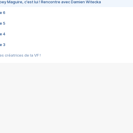
bey Maguire, c'est lui ! Rencontre avec Damien Witecka
e 6
e 5
e 4
e 3
s créatrices de la VF !
e 2
e 1
e Mektoub My Love arrive enfin ! Rencontre avec Shaïn Boumedine et Sal
i : après Toni en famille
elle réalise le bouleversant Dites lui que je l'aime
ais ! Rencontre autour de Vie privée de Rebecca Zlotowski
 de Marguerite, Grave... Rencontre avec Ella Rumpf