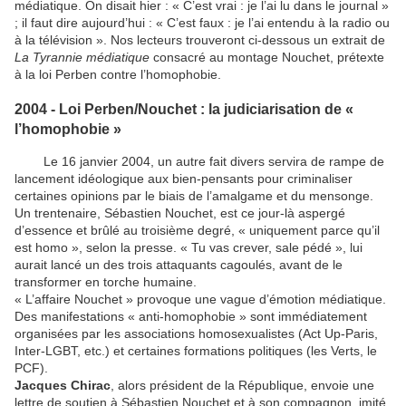
médiatique. On disait hier : « C’est vrai : je l’ai lu dans le journal »
; il faut dire aujourd’hui : « C’est faux : je l’ai entendu à la radio ou
à la télévision ». Nos lecteurs trouveront ci-dessous un extrait de
La Tyrannie médiatique
consacré au montage Nouchet, prétexte
à la loi Perben contre l’homophobie.
2004 - Loi Perben/Nouchet : la judiciarisation de «
l’homophobie »
Le 16 janvier 2004, un autre fait divers servira de rampe de
lancement idéologique aux bien-pensants pour criminaliser
certaines opinions par le biais de l’amalgame et du mensonge.
Un trentenaire, Sébastien Nouchet, est ce jour-là aspergé
d’essence et brûlé au troisième degré, « uniquement parce qu’il
est homo », selon la presse. « Tu vas crever, sale pédé », lui
aurait lancé un des trois attaquants cagoulés, avant de le
transformer en torche humaine.
« L’affaire Nouchet » provoque une vague d’émotion médiatique.
Des manifestations « anti-homophobie » sont immédiatement
organisées par les associations homosexualistes (Act Up-Paris,
Inter-LGBT, etc.) et certaines formations politiques (les Verts, le
PCF).
Jacques Chirac
, alors président de la République, envoie une
lettre de soutien à Sébastien Nouchet et à son compagnon, imité