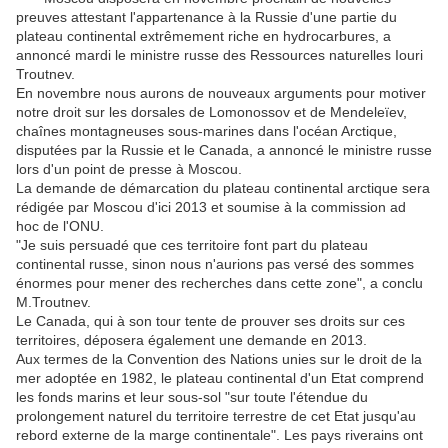
preuves attestant l'appartenance à la Russie d'une partie du
plateau continental extrêmement riche en hydrocarbures, a
annoncé mardi le ministre russe des Ressources naturelles Iouri
Troutnev.
En novembre nous aurons de nouveaux arguments pour motiver
notre droit sur les dorsales de Lomonossov et de Mendeleïev,
chaînes montagneuses sous-marines dans l'océan Arctique,
disputées par la Russie et le Canada, a annoncé le ministre russe
lors d'un point de presse à Moscou.
La demande de démarcation du plateau continental arctique sera
rédigée par Moscou d'ici 2013 et soumise à la commission ad
hoc de l'ONU.
"Je suis persuadé que ces territoire font part du plateau
continental russe, sinon nous n'aurions pas versé des sommes
énormes pour mener des recherches dans cette zone", a conclu
M.Troutnev.
Le Canada, qui à son tour tente de prouver ses droits sur ces
territoires, déposera également une demande en 2013.
Aux termes de la Convention des Nations unies sur le droit de la
mer adoptée en 1982, le plateau continental d'un Etat comprend
les fonds marins et leur sous-sol "sur toute l'étendue du
prolongement naturel du territoire terrestre de cet Etat jusqu'au
rebord externe de la marge continentale". Les pays riverains ont