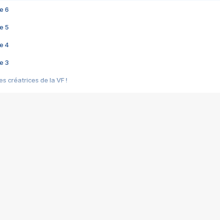
e 6
e 5
e 4
e 3
s créatrices de la VF !
e 2
e 1
e Mektoub My Love arrive enfin ! Rencontre avec Shaïn Boumedine et Sal
i : après Toni en famille
elle réalise le bouleversant Dites lui que je l'aime
ais ! Rencontre autour de Vie privée de Rebecca Zlotowski
 de Marguerite, Grave... Rencontre avec Ella Rumpf