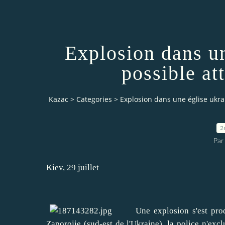
Explosion dans un
possible att
Kazac
>
Categories
>
Explosion dans une église ukrai
2
Par
Kiev, 29 juillet
Une explosion s'est produite
Zaporojie (sud-est de l'Ukraine), la police n'excl