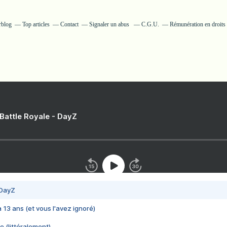
rblog
Top articles
Contact
Signaler un abus
C.G.U.
Rémunération en droits 
 Battle Royale - DayZ
 DayZ
 a 13 ans (et vous l'avez ignoré)
e (littéralement)