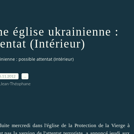
e église ukrainienne :
entat (Intérieur)
nienne : possible attentat (Intérieur)
6.11.2012
…
 Jean-Théophane
 mercredi dans l'église de la Protection de la Vierge à
ut pas la version de l'attentat terroriste, a annoncé jeudi aux