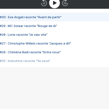
#30 : Eve Angeli raconte "Avant de partir"
#29 : MC Solaar raconte "Bouge de là"
28 : Lorie raconte "Je vais vite"
#27 : Christophe Willem raconte "Jacques a dit"
#26 : Chimène Badi raconte "Entre nous"
#25 : Indochine raconte "3e sexe"
#24 : Zaho raconte "C'est chelou"
#23 : Patrick Bruel raconte "Au café des délices"
#22 : Kyo raconte "Le chemin"
#21 : Nolwenn Leroy raconte "Cassé"
#20 : Patrick Hernandez raconte "Born to be alive"