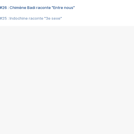
#26 : Chimène Badi raconte "Entre nous"
#25 : Indochine raconte "3e sexe"
#24 : Zaho raconte "C'est chelou"
#23 : Patrick Bruel raconte "Au café des délices"
#22 : Kyo raconte "Le chemin"
#21 : Nolwenn Leroy raconte "Cassé"
#20 : Patrick Hernandez raconte "Born to be alive"
#19 : Lorie raconte "Près de moi"
#18 : Michael Jones raconte "A nos actes manqués" (avec Jean-Jacque
#17 : Khaled raconte "Aïcha"
#16 : Corneille raconte "Parce qu'on vient de loin"
#15 : Indochine raconte "L'aventurier"