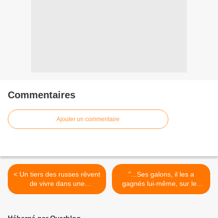
Commentaires
Ajouter un commentaire
< Un tiers des russes rêvent
"...Ses galons, il les a
de vivre dans une
gagnés lui-même, sur les
superpuissance (Sondage)
plateaux de télévision,
comme moi" >