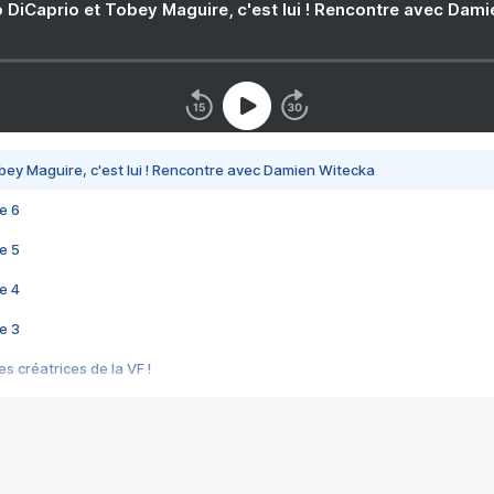
 DiCaprio et Tobey Maguire, c'est lui ! Rencontre avec Dam
bey Maguire, c'est lui ! Rencontre avec Damien Witecka
e 6
e 5
e 4
e 3
s créatrices de la VF !
e 2
e 1
e Mektoub My Love arrive enfin ! Rencontre avec Shaïn Boumedine et Sal