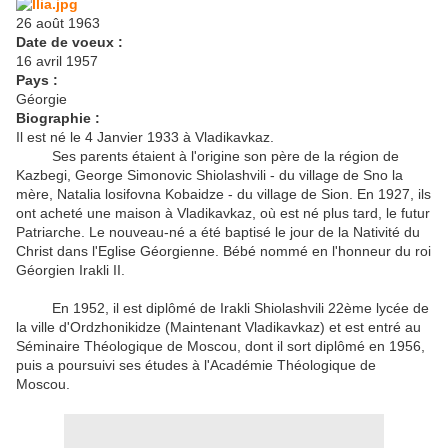
26 août 1963
Date de voeux :
16 avril 1957
Pays :
Géorgie
Biographie :
Il est né le 4 Janvier 1933 à Vladikavkaz.
Ses parents étaient à l'origine son père de la région de
Kazbegi, George Simonovic Shiolashvili - du village de Sno la
mère, Natalia losifovna Kobaidze - du village de Sion.
En 1927, ils
ont acheté une maison à Vladikavkaz, où est né plus tard, le futur
Patriarche.
Le nouveau-né a été baptisé le jour de la Nativité du
Christ dans l'Eglise Géorgienne.
Bébé nommé en l'honneur du roi
Géorgien Irakli II.
En 1952, il est diplômé de Irakli Shiolashvili 22ème lycée de
la ville d'Ordzhonikidze (Maintenant Vladikavkaz) et est entré au
Séminaire Théologique de Moscou, dont il sort diplômé en 1956,
puis a poursuivi ses études à l'Académie Théologique de
Moscou.