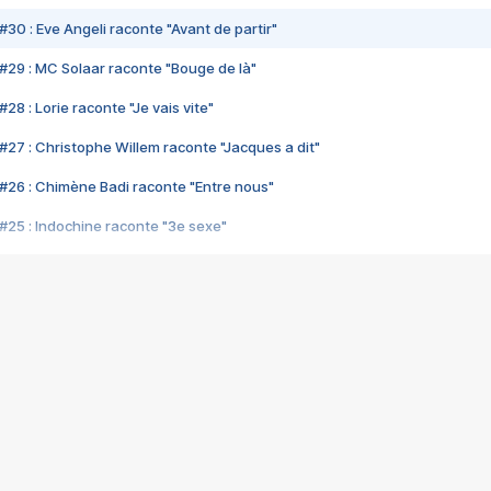
#30 : Eve Angeli raconte "Avant de partir"
#29 : MC Solaar raconte "Bouge de là"
28 : Lorie raconte "Je vais vite"
#27 : Christophe Willem raconte "Jacques a dit"
#26 : Chimène Badi raconte "Entre nous"
#25 : Indochine raconte "3e sexe"
#24 : Zaho raconte "C'est chelou"
#23 : Patrick Bruel raconte "Au café des délices"
#22 : Kyo raconte "Le chemin"
#21 : Nolwenn Leroy raconte "Cassé"
#20 : Patrick Hernandez raconte "Born to be alive"
#19 : Lorie raconte "Près de moi"