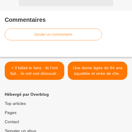
Commentaires
Ajouter un commentaire
< Il fallait le faire : ils l'ont
Une dame âgée de 84 ans
fait... ils ont osé dissoudre
squattée et virée de chez
ce qui était déjà dissous !
elle >
Hébergé par Overblog
Top articles
Pages
Contact
Signaler un abus