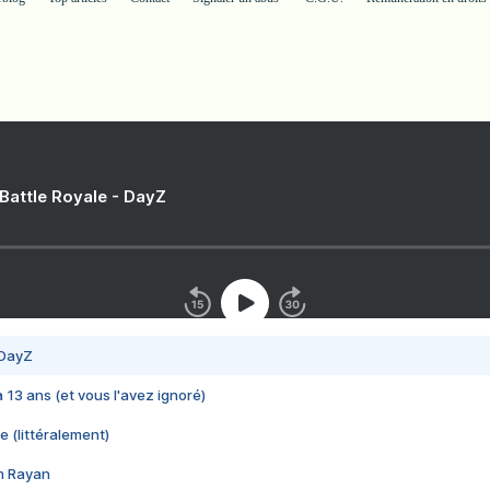
 Battle Royale - DayZ
 DayZ
 a 13 ans (et vous l'avez ignoré)
e (littéralement)
im Rayan