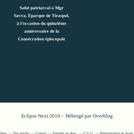
Salut patriarcal à Mgr
Savva, Eparque de Tiraspol,
à l'occasion du quinzième
anniversaire de la
Consécration épiscopale
Eclipse Next 2019 - Hébergé par
Overblog
rblog
Top articles
Contact
Signaler un abus
C.G.U.
Rémunération en droits 