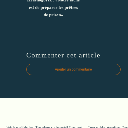
est de préparer les prêtres
de prison»
Commenter cet article
Ajouter un commentaire
Voir le profil de
Jean-Théophane
sur le portail Overblog
Créer un blog gratuit sur Ove