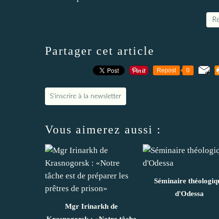
Re
Partager cet article
Repost
0
S'inscrire à la newsletter
Vous aimerez aussi :
Séminaire théologiq
d'Odessa
Mgr Irinarkh de
Krasnogorsk : «Notre tâche