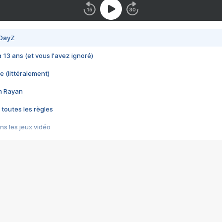
 DayZ
 a 13 ans (et vous l'avez ignoré)
e (littéralement)
im Rayan
 toutes les règles
s les jeux vidéo
us choquant de Rockstar ? - Le scandale BULLY
e plus moche de Steam
du RÊVE tourne au CAUCHEMAR
pendant 8 heures
it… à tort